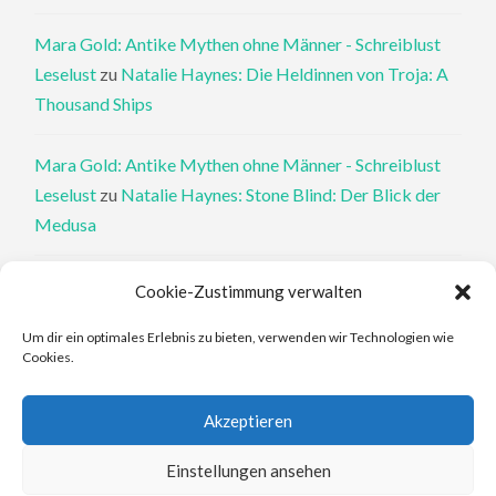
Mara Gold: Antike Mythen ohne Männer - Schreiblust
Leselust
zu
Natalie Haynes: Die Heldinnen von Troja: A
Thousand Ships
Mara Gold: Antike Mythen ohne Männer - Schreiblust
Leselust
zu
Natalie Haynes: Stone Blind: Der Blick der
Medusa
Philippa Perry: Die Therapeutin und ihre Mörder: Dr. Pat
Cookie-Zustimmung verwalten
Philipps und der tote Klient - Schreiblust Leselust
zu
Um dir ein optimales Erlebnis zu bieten, verwenden wir Technologien wie
Philippa Perry: Das Buch, von dem du dir wünschst, deine
Cookies.
Eltern hätten es gelesen
Akzeptieren
Elena Ferrante: An den Rändern - Schreiblust Leselust
zu
Elena Ferrante: Die Geschichte des verlorenen Kindes
Einstellungen ansehen