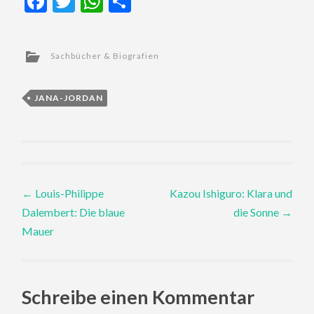
Facebook
Twitter
WhatsApp
Teilen
Sachbücher & Biografien
JANA-JORDAN
Post
←
Louis-Philippe
Kazou Ishiguro: Klara und
Dalembert: Die blaue
die Sonne
→
navigation
Mauer
Schreibe einen Kommentar