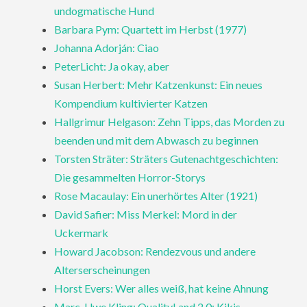
undogmatische Hund
Barbara Pym: Quartett im Herbst (1977)
Johanna Adorján: Ciao
PeterLicht: Ja okay, aber
Susan Herbert: Mehr Katzenkunst: Ein neues
Kompendium kultivierter Katzen
Hallgrimur Helgason: Zehn Tipps, das Morden zu
beenden und mit dem Abwasch zu beginnen
Torsten Sträter: Sträters Gutenachtgeschichten:
Die gesammelten Horror-Storys
Rose Macaulay: Ein unerhörtes Alter (1921)
David Safier: Miss Merkel: Mord in der
Uckermark
Howard Jacobson: Rendezvous und andere
Alterserscheinungen
Horst Evers: Wer alles weiß, hat keine Ahnung
Marc-Uwe Kling: QualityLand 2.0: Kikis