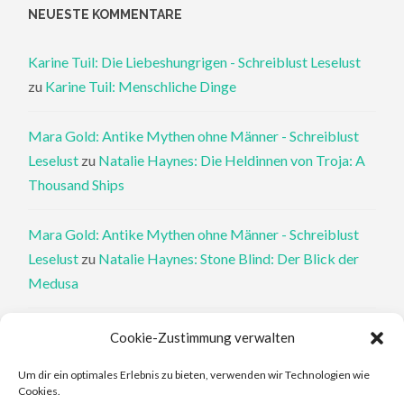
NEUESTE KOMMENTARE
Karine Tuil: Die Liebeshungrigen - Schreiblust Leselust
zu
Karine Tuil: Menschliche Dinge
Mara Gold: Antike Mythen ohne Männer - Schreiblust
Leselust
zu
Natalie Haynes: Die Heldinnen von Troja: A
Thousand Ships
Mara Gold: Antike Mythen ohne Männer - Schreiblust
Leselust
zu
Natalie Haynes: Stone Blind: Der Blick der
Medusa
Philippa Perry: Die Therapeutin und ihre Mörder: Dr. Pat
Cookie-Zustimmung verwalten
Philipps und der tote Klient - Schreiblust Leselust
zu
Um dir ein optimales Erlebnis zu bieten, verwenden wir Technologien wie
Philippa Perry: Das Buch, von dem du dir wünschst, deine
Cookies.