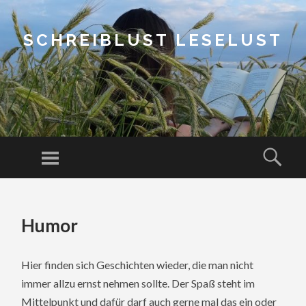
SCHREIBLUST LESELUST
Menu
Sear
SKIP
TO
Humor
CONTENT
Hier finden sich Geschichten wieder, die man nicht
immer allzu ernst nehmen sollte. Der Spaß steht im
Mittelpunkt und dafür darf auch gerne mal das ein oder