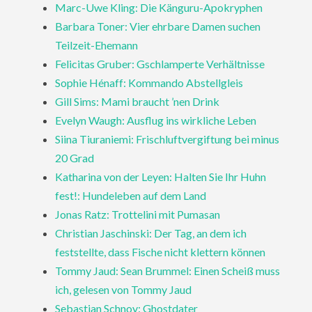
Marc-Uwe Kling: Die Känguru-Apokryphen
Barbara Toner: Vier ehrbare Damen suchen
Teilzeit-Ehemann
Felicitas Gruber: Gschlamperte Verhältnisse
Sophie Hénaff: Kommando Abstellgleis
Gill Sims: Mami braucht ’nen Drink
Evelyn Waugh: Ausflug ins wirkliche Leben
Siina Tiuraniemi: Frischluftvergiftung bei minus
20 Grad
Katharina von der Leyen: Halten Sie Ihr Huhn
fest!: Hundeleben auf dem Land
Jonas Ratz: Trottelini mit Pumasan
Christian Jaschinski: Der Tag, an dem ich
feststellte, dass Fische nicht klettern können
Tommy Jaud: Sean Brummel: Einen Scheiß muss
ich, gelesen von Tommy Jaud
Sebastian Schnoy: Ghostdater