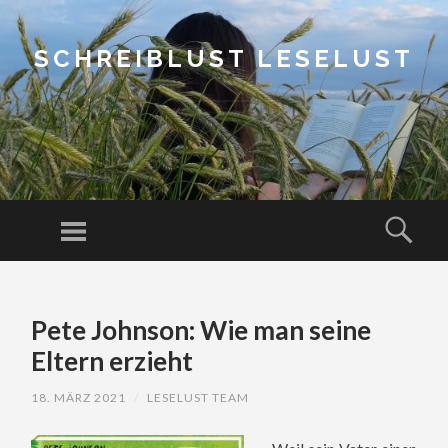
SCHREIBLUST LESELUST
Menu
Sear
SKIP
TO
Pete Johnson: Wie man seine
CONTENT
Eltern erzieht
18. MÄRZ 2021
/
LESELUST TEAM