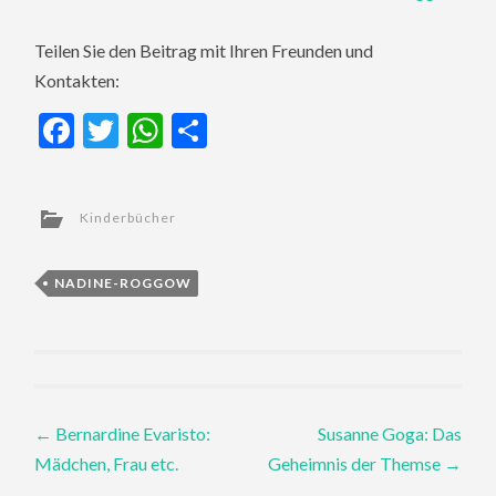
Teilen Sie den Beitrag mit Ihren Freunden und
Kontakten:
Facebook
Twitter
WhatsApp
Teilen
Kinderbücher
NADINE-ROGGOW
Post
←
Bernardine Evaristo:
Susanne Goga: Das
Mädchen, Frau etc.
Geheimnis der Themse
→
navigation