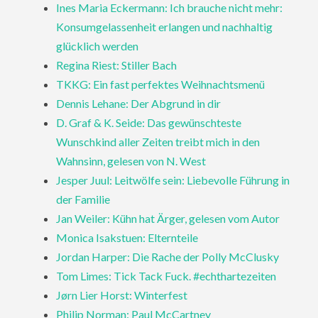
Ines Maria Eckermann: Ich brauche nicht mehr:
Konsumgelassenheit erlangen und nachhaltig
glücklich werden
Regina Riest: Stiller Bach
TKKG: Ein fast perfektes Weihnachtsmenü
Dennis Lehane: Der Abgrund in dir
D. Graf & K. Seide: Das gewünschteste
Wunschkind aller Zeiten treibt mich in den
Wahnsinn, gelesen von N. West
Jesper Juul: Leitwölfe sein: Liebevolle Führung in
der Familie
Jan Weiler: Kühn hat Ärger, gelesen vom Autor
Monica Isakstuen: Elternteile
Jordan Harper: Die Rache der Polly McClusky
Tom Limes: Tick Tack Fuck. #echthartezeiten
Jørn Lier Horst: Winterfest
Philip Norman: Paul McCartney