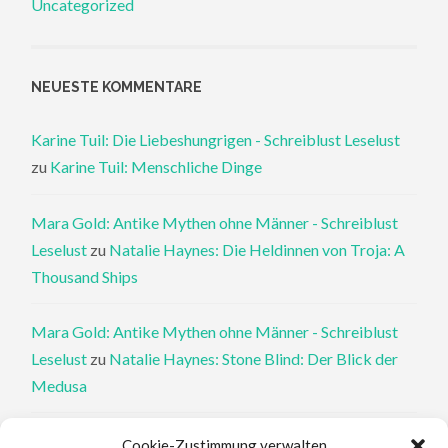
Uncategorized
NEUESTE KOMMENTARE
Karine Tuil: Die Liebeshungrigen - Schreiblust Leselust
zu
Karine Tuil: Menschliche Dinge
Mara Gold: Antike Mythen ohne Männer - Schreiblust
Leselust
zu
Natalie Haynes: Die Heldinnen von Troja: A
Thousand Ships
Mara Gold: Antike Mythen ohne Männer - Schreiblust
Leselust
zu
Natalie Haynes: Stone Blind: Der Blick der
Medusa
Philippa Perry: Die Therapeutin und ihre Mörder: Dr. Pat
Cookie-Zustimmung verwalten