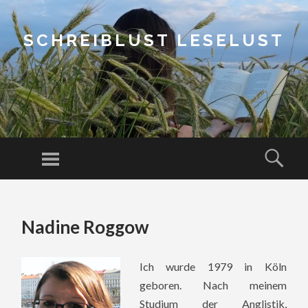
SCHREIBLUST LESELUST
Menu
Sear
SKIP
TO
Nadine Roggow
CONTENT
Ich wurde 1979 in Köln
geboren. Nach meinem
Studium der Anglistik,