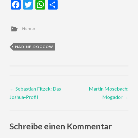
Facebook
Twitter
WhatsApp
Teilen
Humor
NADINE-ROGGOW
Post
←
Sebastian Fitzek: Das
Martin Mosebach:
Joshua-Profil
Mogador
→
navigation
Schreibe einen Kommentar