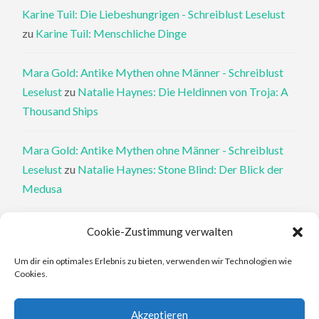
Karine Tuil: Die Liebeshungrigen - Schreiblust Leselust
zu
Karine Tuil: Menschliche Dinge
Mara Gold: Antike Mythen ohne Männer - Schreiblust
Leselust
zu
Natalie Haynes: Die Heldinnen von Troja: A
Thousand Ships
Mara Gold: Antike Mythen ohne Männer - Schreiblust
Leselust
zu
Natalie Haynes: Stone Blind: Der Blick der
Medusa
Philippa Perry: Die Therapeutin und ihre Mörder: Dr. Pat
Cookie-Zustimmung verwalten
Philipps und der tote Klient - Schreiblust Leselust
zu
Um dir ein optimales Erlebnis zu bieten, verwenden wir Technologien wie
Philippa Perry: Das Buch, von dem du dir wünschst, deine
Cookies.
Eltern hätten es gelesen
Akzeptieren