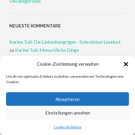
Uncategorized
NEUESTE KOMMENTARE
Karine Tuil: Die Liebeshungrigen - Schreiblust Leselust
zu
Karine Tuil: Menschliche Dinge
Cookie-Zustimmung verwalten
Mara Gold: Antike Mythen ohne Männer - Schreiblust
Leselust
zu
Natalie Haynes: Die Heldinnen von Troja: A
Um dir ein optimales Erlebnis zu bieten, verwenden wir Technologien wie
Cookies.
Thousand Ships
Akzeptieren
Mara Gold: Antike Mythen ohne Männer - Schreiblust
Leselust
zu
Natalie Haynes: Stone Blind: Der Blick der
Einstellungen ansehen
Medusa
Cookie-Richtlinie
Philippa Perry: Die Therapeutin und ihre Mörder: Dr. Pat