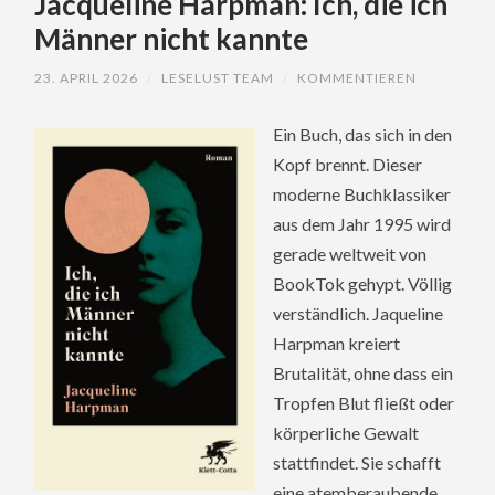
Jacqueline Harpman: Ich, die ich
Männer nicht kannte
23. APRIL 2026
/
LESELUST TEAM
/
KOMMENTIEREN
Ein Buch, das sich in den
Kopf brennt. Dieser
moderne Buchklassiker
aus dem Jahr 1995 wird
gerade weltweit von
BookTok gehypt. Völlig
verständlich. Jaqueline
Harpman kreiert
Brutalität, ohne dass ein
Tropfen Blut fließt oder
körperliche Gewalt
stattfindet. Sie schafft
eine atemberaubende