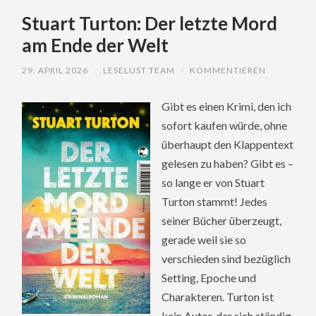
Stuart Turton: Der letzte Mord
am Ende der Welt
29. APRIL 2026
/
LESELUST TEAM
/
KOMMENTIEREN
Gibt es einen Krimi, den ich
sofort kaufen würde, ohne
überhaupt den Klappentext
gelesen zu haben? Gibt es –
so lange er von Stuart
Turton stammt! Jedes
seiner Bücher überzeugt,
gerade weil sie so
verschieden sind bezüglich
Setting, Epoche und
Charakteren. Turton ist
kein Autor, der sich ständig