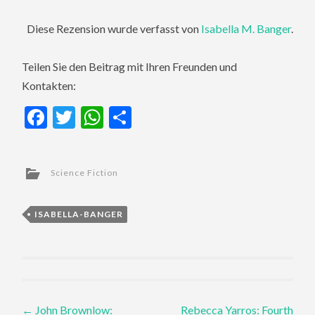
Diese Rezension wurde verfasst von
Isabella M. Banger
.
Teilen Sie den Beitrag mit Ihren Freunden und
Kontakten:
Facebook
Twitter
WhatsApp
Teilen
Science Fiction
ISABELLA-BANGER
Post
←
John Brownlow:
Rebecca Yarros: Fourth