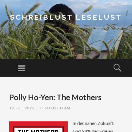
SCHREIBLUST LESELUST
Menu
Sear
SKIP
TO
Polly Ho-Yen: The Mothers
CONTENT
19. JULI 2023
/
LESELUST TEAM
In der nahen Zukunft
sind 99% der Frauen