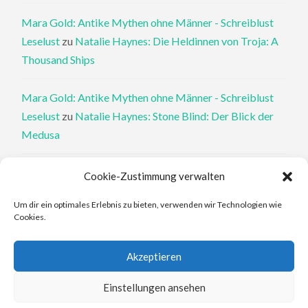
Mara Gold: Antike Mythen ohne Männer - Schreiblust
Leselust
zu
Natalie Haynes: Die Heldinnen von Troja: A
Thousand Ships
Mara Gold: Antike Mythen ohne Männer - Schreiblust
Leselust
zu
Natalie Haynes: Stone Blind: Der Blick der
Medusa
Philippa Perry: Die Therapeutin und ihre Mörder: Dr. Pat
Cookie-Zustimmung verwalten
Philipps und der tote Klient - Schreiblust Leselust
zu
Um dir ein optimales Erlebnis zu bieten, verwenden wir Technologien wie
Philippa Perry: Das Buch, von dem du dir wünschst, deine
Cookies.
Eltern hätten es gelesen
Akzeptieren
Elena Ferrante: An den Rändern - Schreiblust Leselust
zu
Elena Ferrante: Die Geschichte des verlorenen Kindes
Einstellungen ansehen