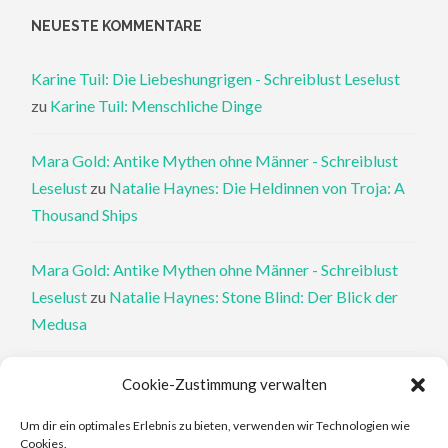
NEUESTE KOMMENTARE
Karine Tuil: Die Liebeshungrigen - Schreiblust Leselust
zu
Karine Tuil: Menschliche Dinge
Mara Gold: Antike Mythen ohne Männer - Schreiblust
Leselust
zu
Natalie Haynes: Die Heldinnen von Troja: A
Thousand Ships
Mara Gold: Antike Mythen ohne Männer - Schreiblust
Leselust
zu
Natalie Haynes: Stone Blind: Der Blick der
Medusa
Philippa Perry: Die Therapeutin und ihre Mörder: Dr. Pat
Cookie-Zustimmung verwalten
Philipps und der tote Klient - Schreiblust Leselust
zu
Um dir ein optimales Erlebnis zu bieten, verwenden wir Technologien wie
Philippa Perry: Das Buch, von dem du dir wünschst, deine
Cookies.