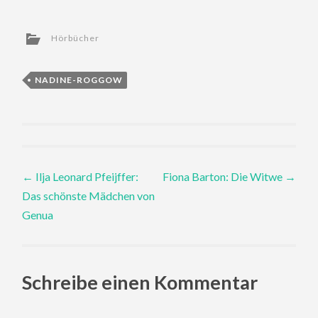
Hörbücher
NADINE-ROGGOW
Post
←
Ilja Leonard Pfeijffer:
Fiona Barton: Die Witwe
→
Das schönste Mädchen von
navigation
Genua
Schreibe einen Kommentar