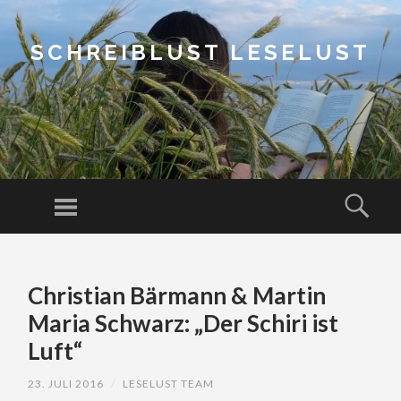
SCHREIBLUST LESELUST
Menu
Sear
SKIP
TO
Christian Bärmann & Martin
CONTENT
Maria Schwarz: „Der Schiri ist
Luft“
23. JULI 2016
/
LESELUST TEAM