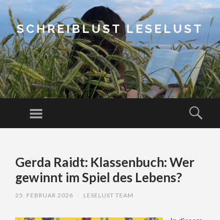
SCHREIBLUST LESELUST
Menu
Sear
SKIP
TO
Gerda Raidt: Klassenbuch: Wer
CONTENT
gewinnt im Spiel des Lebens?
25. FEBRUAR 2026
/
LESELUST TEAM