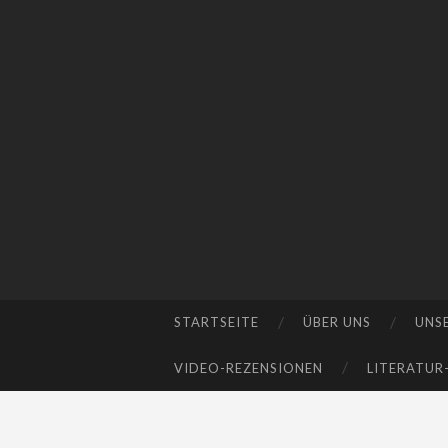
STARTSEITE
ÜBER UNS
UNS
SKIP
TO
VIDEO-REZENSIONEN
LITERATUR
CONTENT