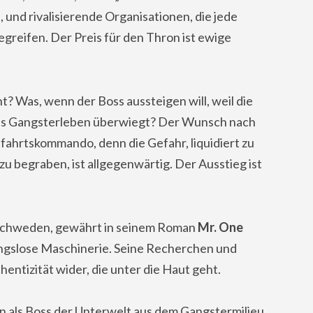
 und rivalisierende Organisationen, die jede
greifen. Der Preis für den Thron ist ewige
 Was, wenn der Boss aussteigen will, weil die
das Gangsterleben überwiegt? Der Wunsch nach
fahrtskommando, denn die Gefahr, liquidiert zu
zu begraben, ist allgegenwärtig. Der Ausstieg ist
n Schweden, gewährt in seinem Roman
Mr. One
mungslose Maschinerie. Seine Recherchen und
hentizität wider, die unter die Haut geht.
ren als Boss der Unterwelt aus dem Gangstermilieu