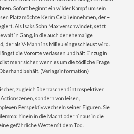
hren. Sofort beginnt ein wilder Kampf um sein
sen Platz möchte Kerim Celali einnehmen, der –
regiert. Als Isaks Sohn Max verschwindet, setzt
Gewalt in Gang, in die auch der ehemalige
 der als V-Mann ins Milieu eingeschleust wird.
ängst die Vororte verlassen und hält Einzug in
d ist mehr sicher, wenn es um die tödliche Frage
 Oberhand behält. (Verlagsinformation)
tischer, zugleich überraschend introspektiver
n Actionszenen, sondern von leisen,
plexen Perspektivwechseln seiner Figuren. Sie
lemma: hinein in die Macht oder hinaus in die
t, eine gefährliche Wette mit dem Tod.