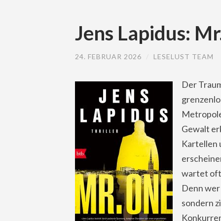
Jens Lapidus: Mr
24. FEBRUAR 2026
/
LESELUST TEAM
Der Traum
grenzenlo
Metropole
Gewalt er
Kartellen
erscheinen
wartet oft
Denn wer a
sondern zi
Konkurrent