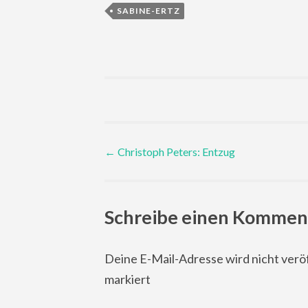
SABINE-ERTZ
Post
←
Christoph Peters: Entzug
navigation
Schreibe einen Kommen
Deine E-Mail-Adresse wird nicht veröf
markiert