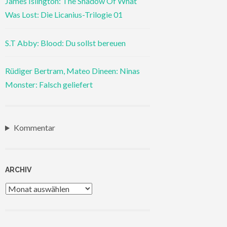
James Islington: The Shadow Of What
Was Lost: Die Licanius-Trilogie 01
S.T Abby: Blood: Du sollst bereuen
Rüdiger Bertram, Mateo Dineen: Ninas
Monster: Falsch geliefert
Kommentar
ARCHIV
Archiv