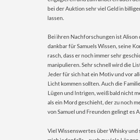
bei der Auktion sehr viel Geld in billig
lassen.
Bei ihren Nachforschungen ist Alison
dankbar für Samuels Wissen, seine Ko
rasch, dass er noch immer sehr geschi
manipulieren. Sehr schnell wird die L
Jeder für sich hat ein Motiv und vor a
Licht kommen sollten. Auch die Familie
Lügen und Intrigen, weiß bald nicht me
als ein Mord geschieht, der zu noch 
von Samuel und Freunden gelingt es Ali
Viel Wissenswertes über Whisky und sei
mich jedenfalls – auch zu viele Längen