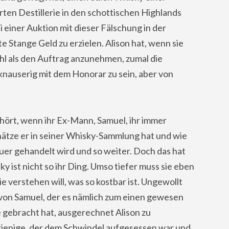
ten Destillerie in den schottischen Highlands
i einer Auktion mit dieser Fälschung in der
e Stange Geld zu erzielen. Alison hat, wenn sie
hl als den Auftrag anzunehmen, zumal die
 knauserig mit dem Honorar zu sein, aber von
hört, wenn ihr Ex-Mann, Samuel, ihr immer
hätze er in seiner Whisky-Sammlung hat und wie
er gehandelt wird und so weiter. Doch das hat
sky ist nicht so ihr Ding. Umso tiefer muss sie eben
ie verstehen will, was so kostbar ist. Ungewollt
on Samuel, der es nämlich zum einen gewesen
e gebracht hat, ausgerechnet Alison zu
jenige, der dem Schwindel aufgesessen war und