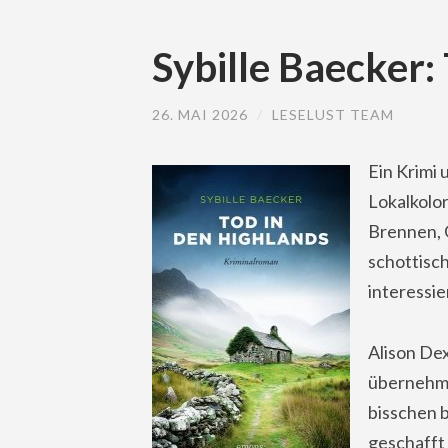
Sybille Baecker:
26. MAI 2026
/
LESELUST TEAM
Ein Krimi 
Lokalkolo
Brennen, 
schottisc
interessie
Alison Dex
übernehmen
bisschen b
geschafft