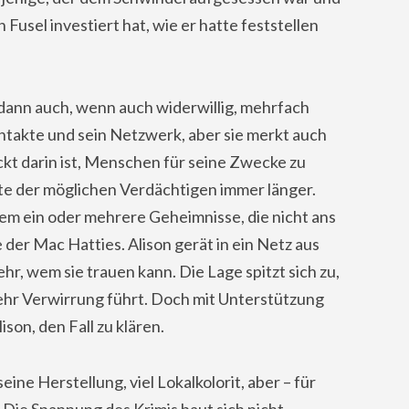
en Fusel investiert hat, wie er hatte feststellen
 dann auch, wenn auch widerwillig, mehrfach
ntakte und sein Netzwerk, aber sie merkt auch
ckt darin ist, Menschen für seine Zwecke zu
iste der möglichen Verdächtigen immer länger.
llem ein oder mehrere Geheimnisse, die nicht ans
 der Mac Hatties. Alison gerät in ein Netz aus
hr, wem sie trauen kann. Die Lage spitzt sich zu,
mehr Verwirrung führt. Doch mit Unterstützung
son, den Fall zu klären.
ne Herstellung, viel Lokalkolorit, aber – für
. Die Spannung des Krimis baut sich nicht