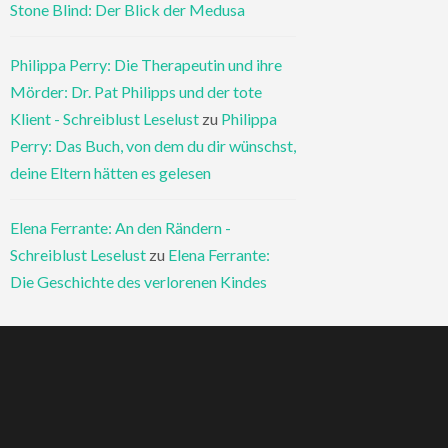
Stone Blind: Der Blick der Medusa
Philippa Perry: Die Therapeutin und ihre
Mörder: Dr. Pat Philipps und der tote
Klient - Schreiblust Leselust
zu
Philippa
Perry: Das Buch, von dem du dir wünschst,
deine Eltern hätten es gelesen
Elena Ferrante: An den Rändern -
Schreiblust Leselust
zu
Elena Ferrante:
Die Geschichte des verlorenen Kindes