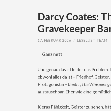
Darcy Coates: T
Gravekeeper Ba
17. FEBRUAR 2026
/
LESELUST TEAM
Ganz nett
Und genau das ist leider das Problem.
obwohl alles da ist – Friedhof, Geiste
Protagonistin – bleibt „
The Whispering
austauschbar. Eher wie eine gemütlic
Kieras Fähigkeit, Geister zu sehen, hät