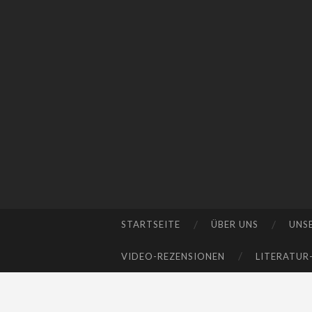
STARTSEITE
ÜBER UNS
UNS
SKIP
TO
VIDEO-REZENSIONEN
LITERATUR
CONTENT