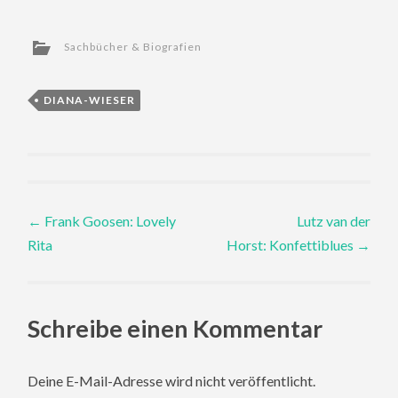
Sachbücher & Biografien
DIANA-WIESER
Post
←
Frank Goosen: Lovely
Lutz van der
Rita
Horst: Konfettiblues
→
navigation
Schreibe einen Kommentar
Deine E-Mail-Adresse wird nicht veröffentlicht.