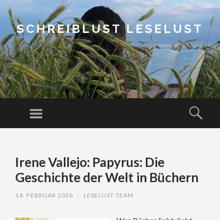
SCHREIBLUST LESELUST
Menu
Sear
SKIP
TO
Irene Vallejo: Papyrus: Die
CONTENT
Geschichte der Welt in Büchern
14. FEBRUAR 2026
/
LESELUST TEAM