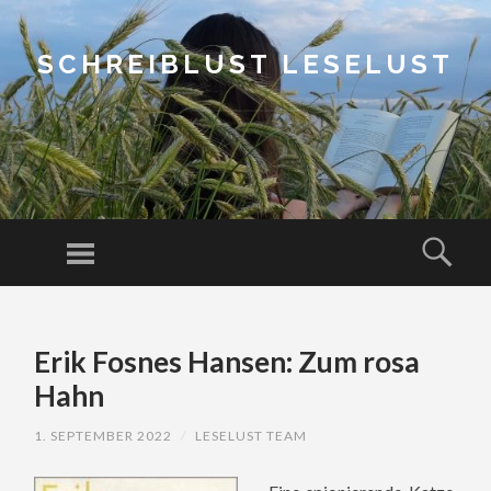
SCHREIBLUST LESELUST
Menu
Sear
SKIP
TO
Erik Fosnes Hansen: Zum rosa
CONTENT
Hahn
1. SEPTEMBER 2022
/
LESELUST TEAM