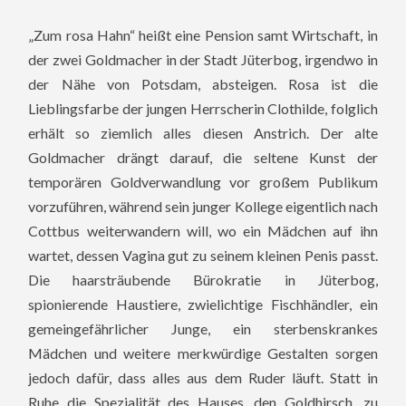
„Zum rosa Hahn“ heißt eine Pension samt Wirtschaft, in
der zwei Goldmacher in der Stadt Jüterbog, irgendwo in
der Nähe von Potsdam, absteigen. Rosa ist die
Lieblingsfarbe der jungen Herrscherin Clothilde, folglich
erhält so ziemlich alles diesen Anstrich. Der alte
Goldmacher drängt darauf, die seltene Kunst der
temporären Goldverwandlung vor großem Publikum
vorzuführen, während sein junger Kollege eigentlich nach
Cottbus weiterwandern will, wo ein Mädchen auf ihn
wartet, dessen Vagina gut zu seinem kleinen Penis passt.
Die haarsträubende Bürokratie in Jüterbog,
spionierende Haustiere, zwielichtige Fischhändler, ein
gemeingefährlicher Junge, ein sterbenskrankes
Mädchen und weitere merkwürdige Gestalten sorgen
jedoch dafür, dass alles aus dem Ruder läuft. Statt in
Ruhe die Spezialität des Hauses, den Goldhirsch, zu