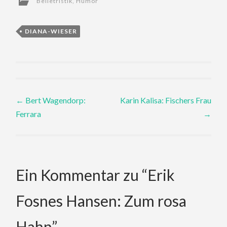
Belletristik
,
Humor
DIANA-WIESER
Post
←
Bert Wagendorp:
Karin Kalisa: Fischers Frau
Ferrara
→
navigation
Ein Kommentar zu “
Erik
Fosnes Hansen: Zum rosa
Hahn
”