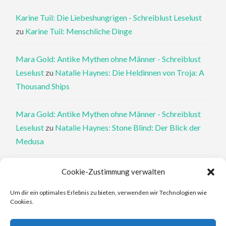
Karine Tuil: Die Liebeshungrigen - Schreiblust Leselust
zu
Karine Tuil: Menschliche Dinge
Mara Gold: Antike Mythen ohne Männer - Schreiblust
Leselust
zu
Natalie Haynes: Die Heldinnen von Troja: A
Thousand Ships
Mara Gold: Antike Mythen ohne Männer - Schreiblust
Leselust
zu
Natalie Haynes: Stone Blind: Der Blick der
Medusa
Philippa Perry: Die Therapeutin und ihre Mörder: Dr. Pat
Cookie-Zustimmung verwalten
Philipps und der tote Klient - Schreiblust Leselust
zu
Um dir ein optimales Erlebnis zu bieten, verwenden wir Technologien wie
Philippa Perry: Das Buch, von dem du dir wünschst, deine
Cookies.
Eltern hätten es gelesen