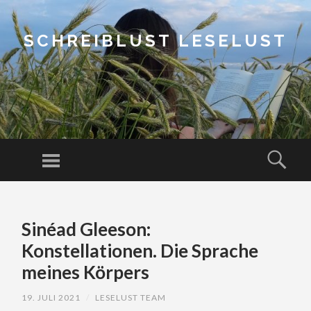
SCHREIBLUST LESELUST
Menu
Sear
SKIP
TO
Sinéad Gleeson:
CONTENT
Konstellationen. Die Sprache
meines Körpers
19. JULI 2021
/
LESELUST TEAM