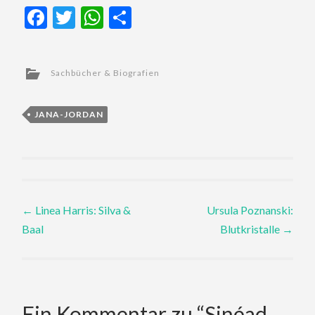
Facebook
Twitter
WhatsApp
Teilen
Sachbücher & Biografien
JANA-JORDAN
Post
←
Linea Harris: Silva &
Ursula Poznanski:
Baal
Blutkristalle
→
navigation
Ein Kommentar zu “
Sinéad