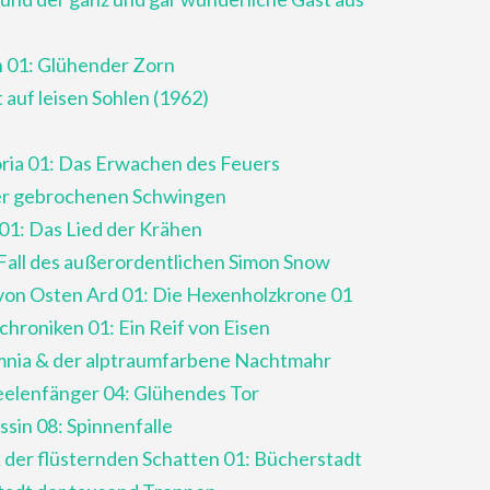
n 01: Glühender Zorn
auf leisen Sohlen (1962)
ia 01: Das Erwachen des Feuers
der gebrochenen Schwingen
01: Das Lied der Krähen
Fall des außerordentlichen Simon Snow
 von Osten Ard 01: Die Hexenholzkrone 01
hroniken 01: Ein Reif von Eisen
omnia & der alptraumfarbene Nachtmahr
eelenfänger 04: Glühendes Tor
ssin 08: Spinnenfalle
k der flüsternden Schatten 01: Bücherstadt