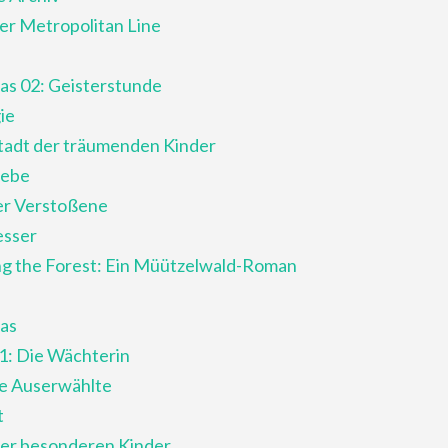
er Metropolitan Line
xas 02: Geisterstunde
ie
tadt der träumenden Kinder
iebe
Der Verstoßene
esser
g the Forest: Ein Müützelwald-Roman
xas
01: Die Wächterin
ie Auserwählte
t
er besonderen Kinder