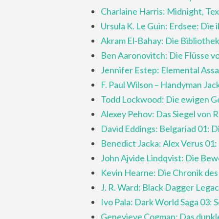
Charlaine Harris: Midnight, Te
Ursula K. Le Guin: Erdsee: Die
Akram El-Bahay: Die Bibliothe
Ben Aaronovitch: Die Flüsse 
Jennifer Estep: Elemental Assa
F. Paul Wilson – Handyman Jac
Todd Lockwood: Die ewigen G
Alexey Pehov: Das Siegel von 
David Eddings: Belgariad 01: 
Benedict Jacka: Alex Verus 01
John Ajvide Lindqvist: Die Be
Kevin Hearne: Die Chronik des
J. R. Ward: Black Dagger Legac
Ivo Pala: Dark World Saga 03: 
Genevieve Cogman: Das dunkle