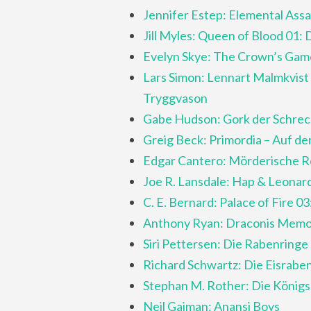
Jennifer Estep: Elemental Assa
Jill Myles: Queen of Blood 01:
Evelyn Skye: The Crown’s Gam
Lars Simon: Lennart Malmkvist
Tryggvason
Gabe Hudson: Gork der Schrec
Greig Beck: Primordia – Auf d
Edgar Cantero: Mörderische 
Joe R. Lansdale: Hap & Leonard
C. E. Bernard: Palace of Fire 0
Anthony Ryan: Draconis Memo
Siri Pettersen: Die Rabenringe
Richard Schwartz: Die Eisrabe
Stephan M. Rother: Die Königsc
Neil Gaiman: Anansi Boys