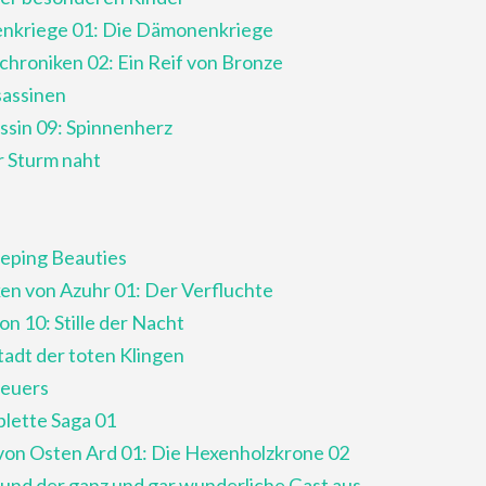
nkriege 01: Die Dämonenkriege
chroniken 02: Ein Reif von Bronze
sassinen
ssin 09: Spinnenherz
er Sturm naht
eeping Beauties
en von Azuhr 01: Der Verfluchte
n 10: Stille der Nacht
tadt der toten Klingen
Feuers
plette Saga 01
 von Osten Ard 01: Die Hexenholzkrone 02
 und der ganz und gar wunderliche Gast aus