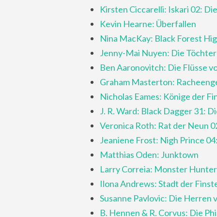
Kirsten Ciccarelli: Iskari 02: 
Kevin Hearne: Überfallen
Nina MacKay: Black Forest Hi
Jenny-Mai Nuyen: Die Töchter 
Ben Aaronovitch: Die Flüsse v
Graham Masterton: Racheeng
Nicholas Eames: Könige der Fi
J. R. Ward: Black Dagger 31: D
Veronica Roth: Rat der Neun 0
Jeaniene Frost: Nigh Prince 04
Matthias Oden: Junktown
Larry Correia: Monster Hunte
Ilona Andrews: Stadt der Finst
Susanne Pavlovic: Die Herren
B. Hennen & R. Corvus: Die Ph