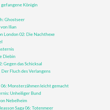
Die gefangene Königin
gh: Ghostseer
von Ilian
on London 02: Die Nachthexe
el
nsternis
ie Diebin
2: Gegen das Schicksal
: Der Fluch des Verlangens
r 06: Monsterzähmen leicht gemacht
ernis: Unheiliger Bund
 von Nebelheim
ileasson Saga 06: Totenmeer