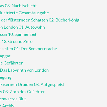
xas 03: Nachtschicht
 illustrierte Gesamtausgabe
k der flüsternden Schatten 02: Bücherkönig
von London 01: Autowahn
ssin 10: Spinnenzeit
k 13: Ground Zero
ezeiten 01: Der Sommerdrache
Rapgar
Die Gefährten
: Das Labyrinth von London
wegung
 Eisernen Druiden 08: Aufgespießt
y 03: Zorn des Geliebten
Schwarzes Blut
 Archiv