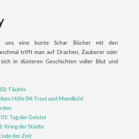
y
i uns eine bunte Schar Bücher mit den
anchmal trifft man auf Drachen, Zauberer oder
sich in düsteren Geschichten voller Blut und
02: Fäulnis
ieben Höfe 04: Frost und Mondlicht
arden
01: Tag der Geister
1: Krieg der Städte
Ende der Zeit