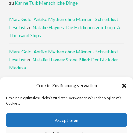
zu
Karine Tuil: Menschliche Dinge
Mara Gold: Antike Mythen ohne Männer - Schreiblust
Leselust
zu
Natalie Haynes: Die Heldinnen von Troja: A
Thousand Ships
Mara Gold: Antike Mythen ohne Männer - Schreiblust
Leselust
zu
Natalie Haynes: Stone Blind: Der Blick der
Medusa
Philippa Perry: Die Therapeutin und ihre Mörder: Dr. Pat
Cookie-Zustimmung verwalten
Philipps und der tote Klient - Schreiblust Leselust
zu
Um dir ein optimales Erlebnis zu bieten, verwenden wir Technologien wie
Philippa Perry: Das Buch, von dem du dir wünschst, deine
Cookies.
Eltern hätten es gelesen
Akzeptieren
Elena Ferrante: An den Rändern - Schreiblust Leselust
zu
Elena Ferrante: Die Geschichte des verlorenen Kindes