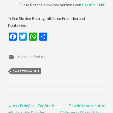
Diese Rezension wurde verfasst von
Carsten Kuhr
.
Teilen Sie den Beitrag mit Ihren Freunden und
Kontakten:
Facebook
Twitter
WhatsApp
Teilen
Horror & Fantasy
CARSTEN-KUHR
Post
←
Aslı Erdoğan – Die Stadt
Davide Morosinotto:
mit der roten Pelerine
Verloren in Eis und Schnee,