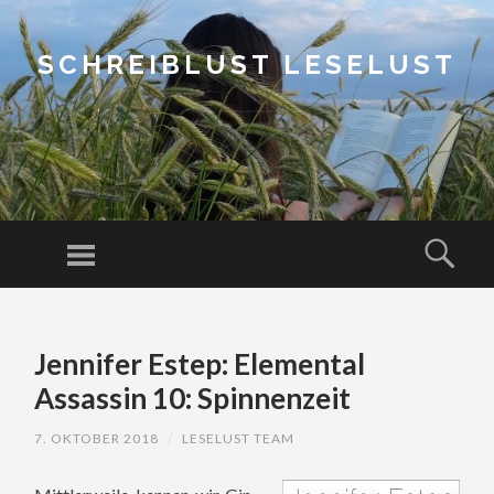
SCHREIBLUST LESELUST
Menu
Sear
SKIP
TO
Jennifer Estep: Elemental
CONTENT
Assassin 10: Spinnenzeit
7. OKTOBER 2018
/
LESELUST TEAM