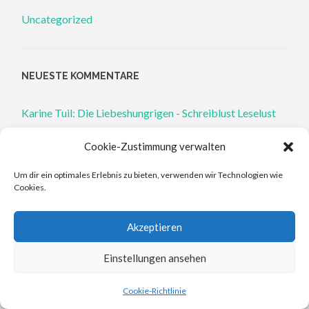
Uncategorized
NEUESTE KOMMENTARE
Karine Tuil: Die Liebeshungrigen - Schreiblust Leselust
zu
Karine Tuil: Menschliche Dinge
Cookie-Zustimmung verwalten
Mara Gold: Antike Mythen ohne Männer - Schreiblust
Um dir ein optimales Erlebnis zu bieten, verwenden wir Technologien wie
Leselust
zu
Natalie Haynes: Die Heldinnen von Troja: A
Cookies.
Thousand Ships
Akzeptieren
Mara Gold: Antike Mythen ohne Männer - Schreiblust
Einstellungen ansehen
Leselust
zu
Natalie Haynes: Stone Blind: Der Blick der
Medusa
Cookie-Richtlinie