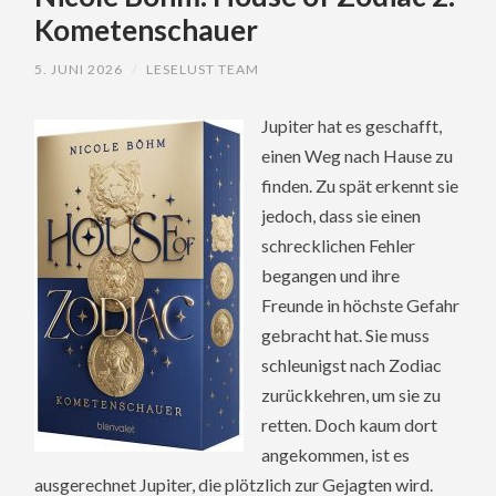
Kometenschauer
5. JUNI 2026
/
LESELUST TEAM
Jupiter hat es geschafft,
einen Weg nach Hause zu
finden. Zu spät erkennt sie
jedoch, dass sie einen
schrecklichen Fehler
begangen und ihre
Freunde in höchste Gefahr
gebracht hat. Sie muss
schleunigst nach Zodiac
zurückkehren, um sie zu
retten. Doch kaum dort
angekommen, ist es
ausgerechnet Jupiter, die plötzlich zur Gejagten wird.