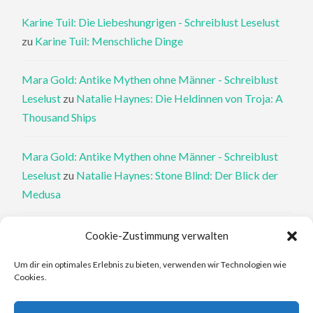
Karine Tuil: Die Liebeshungrigen - Schreiblust Leselust
zu
Karine Tuil: Menschliche Dinge
Mara Gold: Antike Mythen ohne Männer - Schreiblust
Leselust
zu
Natalie Haynes: Die Heldinnen von Troja: A
Thousand Ships
Mara Gold: Antike Mythen ohne Männer - Schreiblust
Leselust
zu
Natalie Haynes: Stone Blind: Der Blick der
Medusa
Philippa Perry: Die Therapeutin und ihre Mörder: Dr. Pat
Cookie-Zustimmung verwalten
Philipps und der tote Klient - Schreiblust Leselust
zu
Um dir ein optimales Erlebnis zu bieten, verwenden wir Technologien wie
Philippa Perry: Das Buch, von dem du dir wünschst, deine
Cookies.
Eltern hätten es gelesen