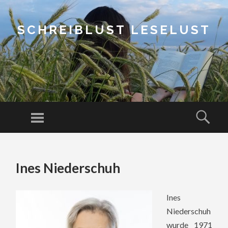
SCHREIBLUST LESELUST
Menu
Sear
SKIP
TO
Ines Niederschuh
CONTENT
Ines
Niederschuh
wurde 1971