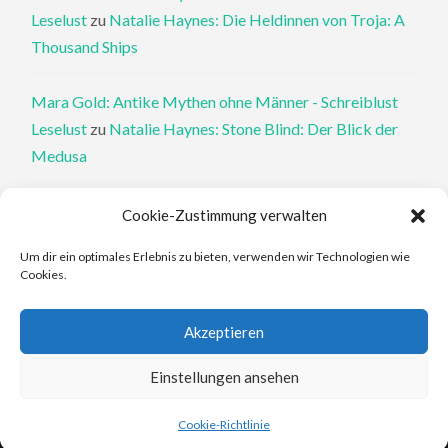
Leselust
zu
Natalie Haynes: Die Heldinnen von Troja: A
Thousand Ships
Mara Gold: Antike Mythen ohne Männer - Schreiblust
Leselust
zu
Natalie Haynes: Stone Blind: Der Blick der
Medusa
Philippa Perry: Die Therapeutin und ihre Mörder: Dr. Pat
Cookie-Zustimmung verwalten
Philipps und der tote Klient - Schreiblust Leselust
zu
Um dir ein optimales Erlebnis zu bieten, verwenden wir Technologien wie
Philippa Perry: Das Buch, von dem du dir wünschst, deine
Cookies.
Eltern hätten es gelesen
Akzeptieren
Elena Ferrante: An den Rändern - Schreiblust Leselust
zu
Elena Ferrante: Die Geschichte des verlorenen Kindes
Einstellungen ansehen
Cookie-Richtlinie