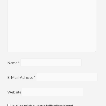
Name
*
E-Mail-Adresse
*
Website
Ja, füge mich zu der Mailingliste hinzu!