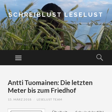
SCHREIBLUST LESELUST
Menu
Sear
SKIP
TO
Antti Tuomainen: Die letzten
CONTENT
Meter bis zum Friedhof
15. MÄRZ 2018
/
LESELUST TEAM