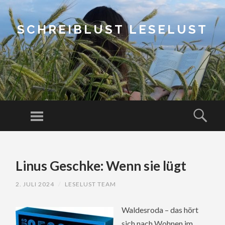
SCHREIBLUST LESELUST
Menu
Sear
SKIP
TO
Linus Geschke: Wenn sie lügt
CONTENT
2. JULI 2024
/
LESELUST TEAM
Waldesroda – das hört
sich nach Wohnen im