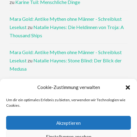
zu
Karine Tuil: Menschliche Dinge
Mara Gold: Antike Mythen ohne Männer - Schreiblust
Leselust
zu
Natalie Haynes: Die Heldinnen von Troja: A
Thousand Ships
Mara Gold: Antike Mythen ohne Männer - Schreiblust
Leselust
zu
Natalie Haynes: Stone Blind: Der Blick der
Medusa
Philippa Perry: Die Therapeutin und ihre Mörder: Dr. Pat
Cookie-Zustimmung verwalten
Philipps und der tote Klient - Schreiblust Leselust
zu
Um dir ein optimales Erlebnis zu bieten, verwenden wir Technologien wie
Philippa Perry: Das Buch, von dem du dir wünschst, deine
Cookies.
Eltern hätten es gelesen
Akzeptieren
Elena Ferrante: An den Rändern - Schreiblust Leselust
zu
Elena Ferrante: Die Geschichte des verlorenen Kindes
Einstellungen ansehen