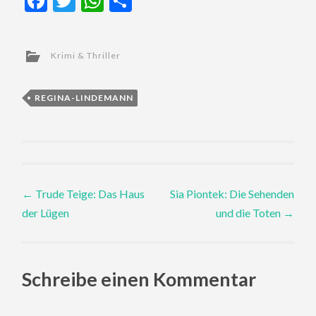
Facebook
Twitter
WhatsApp
Teilen
Krimi & Thriller
REGINA-LINDEMANN
Post
←
Trude Teige: Das Haus
Sia Piontek: Die Sehenden
der Lügen
und die Toten
→
navigation
Schreibe einen Kommentar