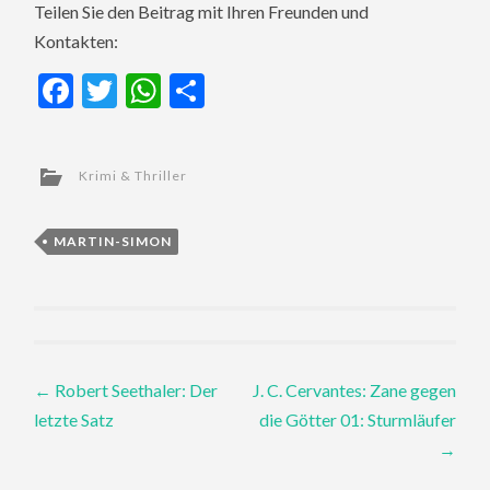
Teilen Sie den Beitrag mit Ihren Freunden und
Kontakten:
Facebook
Twitter
WhatsApp
Teilen
Krimi & Thriller
MARTIN-SIMON
Post
←
Robert Seethaler: Der
J. C. Cervantes: Zane gegen
letzte Satz
die Götter 01: Sturmläufer
navigation
→