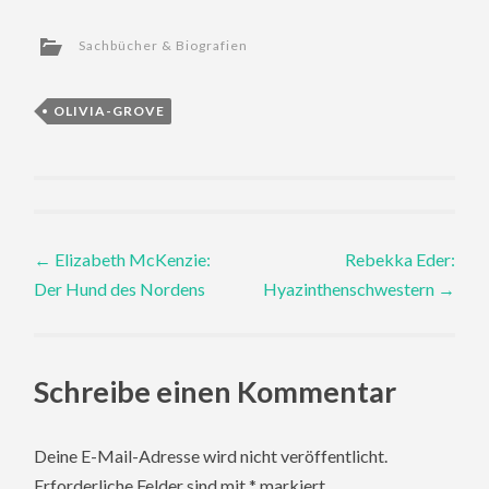
Sachbücher & Biografien
OLIVIA-GROVE
Post
←
Elizabeth McKenzie:
Rebekka Eder:
Der Hund des Nordens
Hyazinthenschwestern
→
navigation
Schreibe einen Kommentar
Deine E-Mail-Adresse wird nicht veröffentlicht.
Erforderliche Felder sind mit
*
markiert