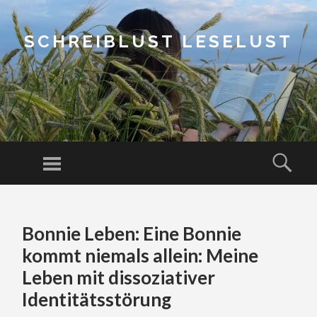
SCHREIBLUST LESELUST
Menu
Sear
SKIP
TO
Bonnie Leben: Eine Bonnie
CONTENT
kommt niemals allein: Meine
Leben mit dissoziativer
Identitätsstörung