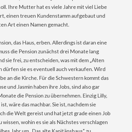
ll. Ihre Mutter hat es viele Jahre mit viel Liebe
ührt, einen treuen Kundenstamm aufgebaut und
dten Art einen Namen gemacht.
sion, das Haus, erben. Allerdings ist daran eine
uss die Pension zunächst drei Monate lang
ind sie frei, zu entscheiden, was mit dem „Alten
n dürfen sie es eventuell auch verkaufen. Wird
 Erbe an die Kirche. Für die Schwestern kommt das
se und Jasmin haben ihre Jobs, sind also gar
 Monate die Pension zu übernehmen. Einzig Lilly,
ist, wäre das machbar. Sie ist, nachdem sie
ch die Welt gereist und hat jetzt grade einen Job
 wissen, wohin es sie als Nächstes verschlagen
 halbes Jahr um „Das alte Kapitänshaus“ zu