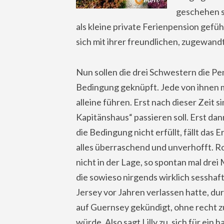
geschehen so
als kleine private Ferienpension gef
sich mit ihrer freundlichen, zugewan
Nun sollen die drei Schwestern die Pen
Bedingung geknüpft. Jede von ihnen m
alleine führen. Erst nach dieser Zeit s
Kapitänshaus“ passieren soll. Erst dan
die Bedingung nicht erfüllt, fällt das
alles überraschend und unverhofft. Ro
nicht in der Lage, so spontan mal drei
die sowieso nirgends wirklich sesshaft 
Jersey vor Jahren verlassen hatte, dur
auf Guernsey gekündigt, ohne recht zu
würde. Also sagt Lilly zu, sich für ein