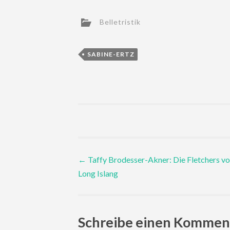
Belletristik
SABINE-ERTZ
Post
←
Taffy Brodesser-Akner: Die Fletchers v
Long Islang
navigation
Schreibe einen Kommen