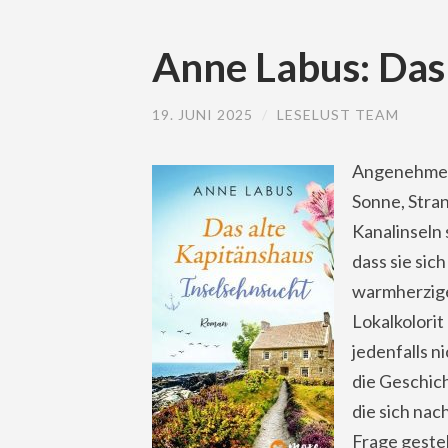
Anne Labus: Das
19. JUNI 2025
/
LESELUST TEAM
Angenehmes 
Sonne, Stran
Kanalinseln 
dass sie sic
warmherzige
Lokalkolori
jedenfalls n
die Geschich
die sich na
Frage gestel