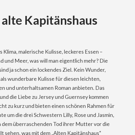
 alte Kapitänshaus
Klima, malerische Kulisse, leckeres Essen –
d und Meer, was will man eigentlich mehr? Die
sind ja schon ein lockendes Ziel. Kein Wunder,
h als wunderbare Kulisse für diesen leichten,
n und unterhaltsamen Roman anbieten. Das
t und die Liebe zu Jersey und Guernsey kommen
icht zu kurz und bieten einen schönen Rahmen für
te um die drei Schwestern Lilly, Rose und Jasmin,
ch dem überraschenden Tod ihrer Mutter vor die
lt sehen, was mit dem „Alten Kapitänshaus“