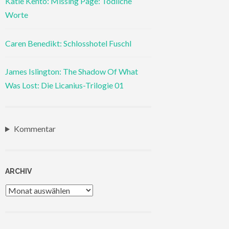
Katie Kento: Missing Page: Tödliche
Worte
Caren Benedikt: Schlosshotel Fuschl
James Islington: The Shadow Of What
Was Lost: Die Licanius-Trilogie 01
Kommentar
ARCHIV
Archiv