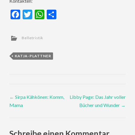
Kontakten:
Facebook
Twitter
WhatsApp
Teilen
Belletristik
KATJA-PLATTNER
Post
←
Sirpa Kähkönen: Komm,
Libby Page: Das Jahr voller
Mama
Bücher und Wunder
→
navigation
Schreibe einen Kommentar