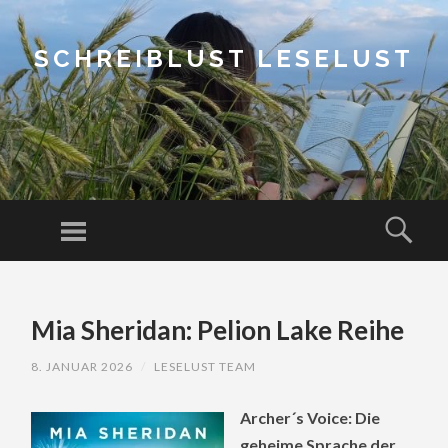
SCHREIBLUST LESELUST
Menu
Sear
SKIP
TO
Mia Sheridan: Pelion Lake Reihe
CONTENT
8. JANUAR 2026
/
LESELUST TEAM
Archer´s Voice: Die
geheime Sprache der