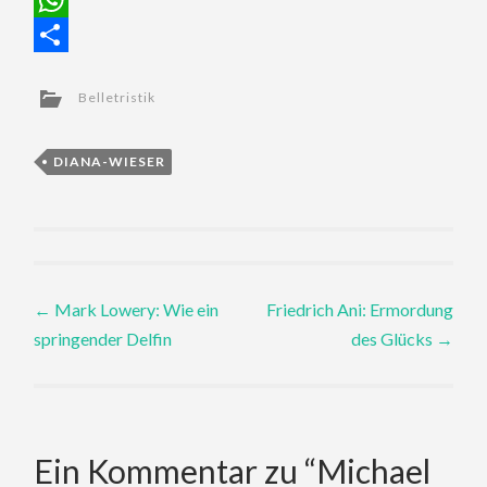
WhatsApp
Teilen
Belletristik
DIANA-WIESER
Post
←
Mark Lowery: Wie ein
Friedrich Ani: Ermordung
springender Delfin
des Glücks
→
navigation
Ein Kommentar zu “
Michael