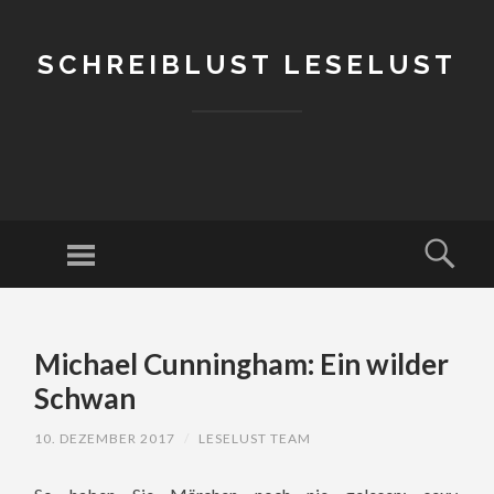
SCHREIBLUST LESELUST
Menu
Sear
SKIP
TO
Michael Cunningham: Ein wilder
CONTENT
Schwan
10. DEZEMBER 2017
/
LESELUST TEAM