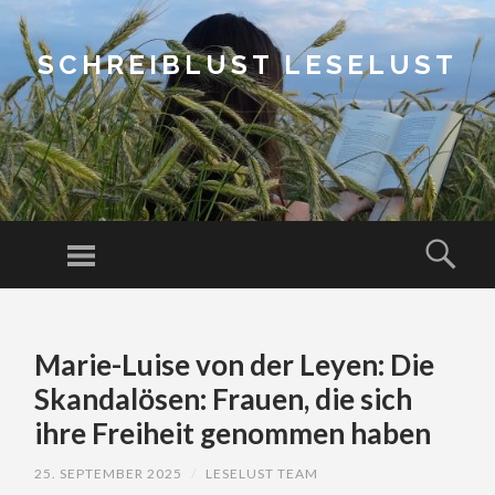
SCHREIBLUST LESELUST
Menu
Sear
SKIP
TO
Marie-Luise von der Leyen: Die
CONTENT
Skandalösen: Frauen, die sich
ihre Freiheit genommen haben
25. SEPTEMBER 2025
/
LESELUST TEAM