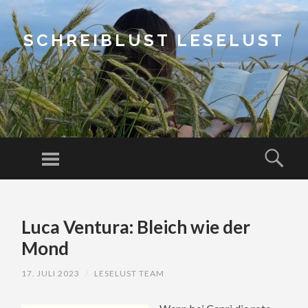
SCHREIBLUST LESELUST
Menu
Sear
SKIP
TO
Luca Ventura: Bleich wie der
CONTENT
Mond
17. JULI 2023
/
LESELUST TEAM