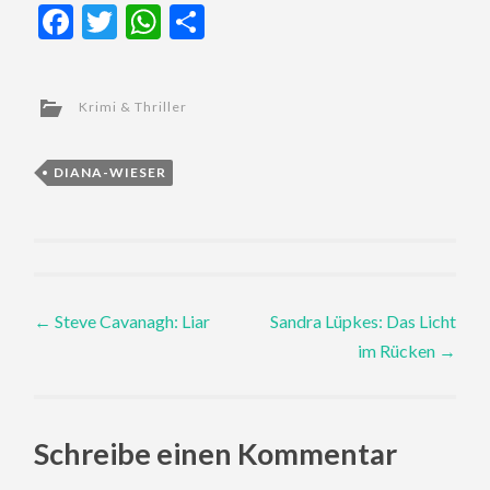
Facebook
Twitter
WhatsApp
Teilen
Krimi & Thriller
DIANA-WIESER
Post
←
Steve Cavanagh: Liar
Sandra Lüpkes: Das Licht
im Rücken
→
navigation
Schreibe einen Kommentar