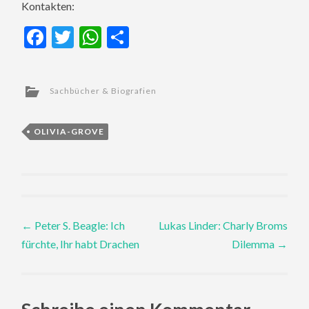
Kontakten:
Facebook
Twitter
WhatsApp
Teilen
Sachbücher & Biografien
OLIVIA-GROVE
Post
←
Peter S. Beagle: Ich
Lukas Linder: Charly Broms
fürchte, Ihr habt Drachen
Dilemma
→
navigation