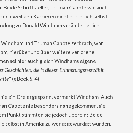
. Beide Schriftsteller, Truman Capote wie auch
r jeweiligen Karrieren nicht nur in sich selbst
bindung zu Donald Windham veränderte sich.
ld Windham und Truman Capote zerbrach, war
ham, hierüber und über weitere verlorene
en sei hier auch gleich Windhams eigene
er Geschichten, die in diesen Erinnerungen erzählt
hätte
.“ (eBook S. 4)
nie ein Dreiergespann, vermerkt Windham. Auch
uman Capote nie besonders nahegekommen, sie
em Punkt stimmten sie jedoch überein: Beide
ie selbst in Amerika zu wenig gewürdigt wurden.