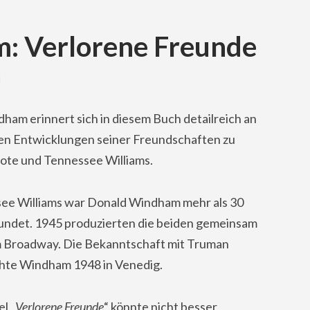
: Verlorene Freunde
M
ham erinnert sich in diesem Buch detailreich an
hen Entwicklungen seiner Freundschaften zu
te und Tennessee Williams.
ee Williams war Donald Windham mehr als 30
undet. 1945 produzierten die beiden gemeinsam
m Broadway. Die Bekanntschaft mit Truman
hte Windham 1948 in Venedig.
l „
Verlorene Freunde
“ könnte nicht besser