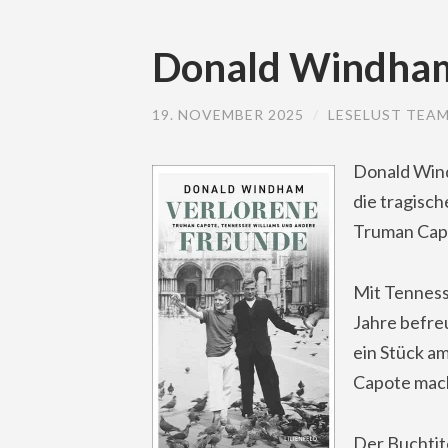
Donald Windham
19. NOVEMBER 2025
/
LESELUST TEA
Donald Wind
die tragisc
Truman Capo
Mit Tenness
Jahre befre
ein Stück a
Capote mac
Der Buchtite