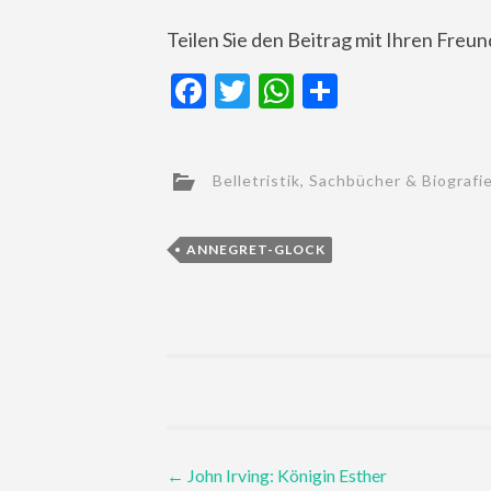
Teilen Sie den Beitrag mit Ihren Freu
Facebook
Twitter
WhatsApp
Teilen
Belletristik
,
Sachbücher & Biografi
ANNEGRET-GLOCK
Post
←
John Irving: Königin Esther