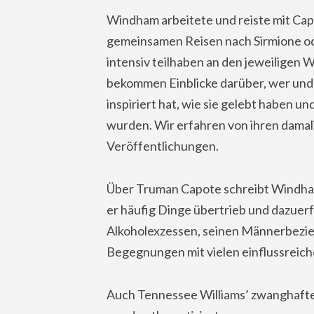
Windham arbeitete und reiste mit Cap
gemeinsamen Reisen nach Sirmione ode
intensiv teilhaben an den jeweiligen
bekommen Einblicke darüber, wer und 
inspiriert hat, wie sie gelebt haben 
wurden. Wir erfahren von ihren damal
Veröffentlichungen.
Über Truman Capote schreibt Windham,
er häufig Dinge übertrieb und dazuer
Alkoholexzessen, seinen Männerbezie
Begegnungen mit vielen einflussreich
Auch Tennessee Williams’ zwanghafte 