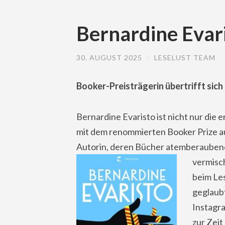
Bernardine Evar
30. AUGUST 2025
/
LESELUST TEAM
Booker-Preisträgerin übertrifft sich 
Bernardine Evaristo ist nicht nur die 
mit dem renommierten Booker Prize aus
Autorin, deren Bücher atemberaubend 
vermisch
beim Le
geglaubt
Instagr
zur Zeit