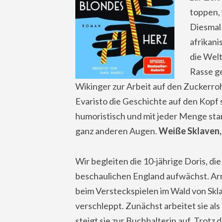
toppen, 
Diesmal 
afrikani
die Welt
Rasse ge
Wikinger zur Arbeit auf den Zuckerro
Evaristo die Geschichte auf den Kopf st
humoristisch und mit jeder Menge sta
ganz anderen Augen.
Weiße Sklaven,
Wir begleiten die 10-jährige Doris, di
beschaulichen England aufwächst. Arm, 
beim Versteckspielen im Wald von Skl
verschleppt. Zunächst arbeitet sie als
steigt sie zur Buchhalterin auf. Trotz d