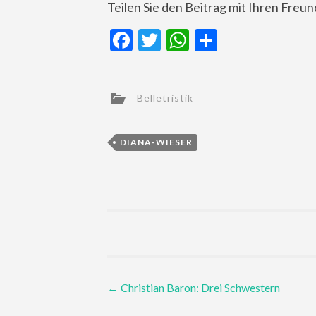
Teilen Sie den Beitrag mit Ihren Freu
Facebook
Twitter
WhatsApp
Teilen
Belletristik
DIANA-WIESER
Post
←
Christian Baron: Drei Schwestern