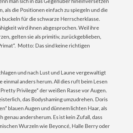
enn man sich in das Gegenüber hineinversetzen
 als die Positionen einfach zu spiegeln und die
 buckeln für die schwarze Herrscherklasse.
higkeit wird ihnen abgesprochen. Weil ihre
rzen, gelten sie als primitiv, zurückgeblieben,
rimat“. Motto: Das sind keine richtigen
schlagen und nach Lust und Laune vergewaltigt
 einmal anders herum. All dies ruft beim Lesen
Pretty Privilege“ der weißen Rasse vor Augen.
meisterlich, das Bodyshaming umzudrehen. Doris
oten“ blauen Augen und dünnem lichten Haar, als
ich genau andersherum. Es ist kein Zufall, dass
anischen Wurzeln wie Beyoncé, Halle Berry oder