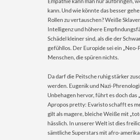
Empathie kann man nur aufbringen, w
kann. Und wie könnte das besser gehen,
Rollen zu vertauschen? Weiße Sklaven
Intelligenz und höhere Empfindungsfä
Schädel kleiner sind, als die der Schwa
gefühllos. Der Europide sei ein „Neo-P
Menschen, die spüren nichts.
Da darf die Peitsche ruhig stärker zu
werden. Eugenik und Nazi-Phrenologie
Unbehagen hervor, führt es doch das „
Apropos pretty: Evaristo schafft es 
gilt als magere, bleiche Weiße mit „t
hässlich. In unserer Welt ist dies freil
sämtliche Superstars mit afro-amerik