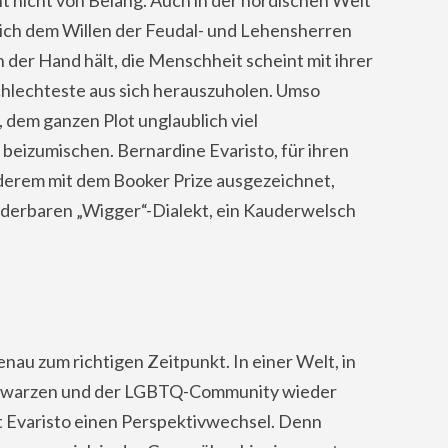
sich dem Willen der Feudal- und Lehensherren
 der Hand hält, die Menschheit scheint mit ihrer
chlechteste aus sich herauszuholen. Umso
, dem ganzen Plot unglaublich viel
izumischen. Bernardine Evaristo, für ihren
derem mit dem Booker Prize ausgezeichnet,
nderbaren „Wigger“-Dialekt, ein Kauderwelsch
au zum richtigen Zeitpunkt. In einer Welt, in
Schwarzen und der LGBTQ-Community wieder
t Evaristo einen Perspektivwechsel. Denn