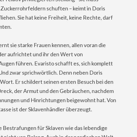
Zuckerrohrfeldern schuften – keimt in Doris
ehen. Sie hat keine Freiheit, keine Rechte, darf
mten.
nt sie starke Frauen kennen, allen voran die
er aufrichtet und ihr den Wert von
gen führen. Evaristo schafft es, sich komplett
nd zwar sprichwörtlich. Denn neben Doris
 Wort. Er schildert seinen ersten Besuch bei den
m Dreck, der Armut und den Gebräuchen, nachdem
ennungen und Hinrichtungen beigewohnt hat. Von
asse ist der Sklavenhändler überzeugt.
e Bestrafungen für Sklaven wie das lebendige
nt nicht von Belang. Auch in der nordischen Welt