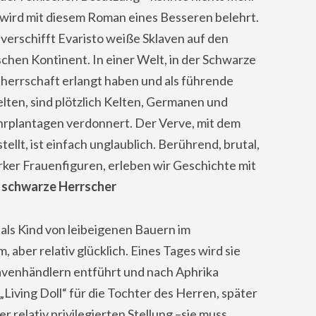
wird mit diesem Roman eines Besseren belehrt.
verschifft Evaristo weiße Sklaven auf den
schen Kontinent. In einer Welt, in der Schwarze
herrschaft erlangt haben und als führende
lten, sind plötzlich Kelten, Germanen und
hrplantagen verdonnert. Der Verve, mit dem
ellt, ist einfach unglaublich. Berührend, brutal,
rker Frauenfiguren, erleben wir Geschichte mit
 schwarze Herrscher
e als Kind von leibeigenen Bauern im
aber relativ glücklich. Eines Tages wird sie
avenhändlern entführt und nach Aphrika
 „Living Doll“ für die Tochter des Herren, später
er relativ privilegierten Stellung –sie muss