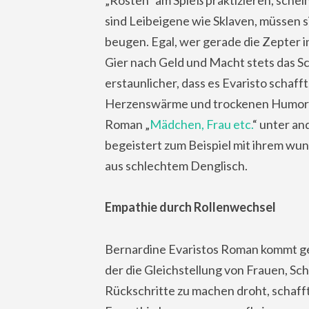
sind Leibeigene wie Sklaven, müssen 
beugen. Egal, wer gerade die Zepter in
Gier nach Geld und Macht stets das S
erstaunlicher, dass es Evaristo schafft
Herzenswärme und trockenen Humor be
Roman „
Mädchen, Frau etc.
“ unter an
begeistert zum Beispiel mit ihrem wu
aus schlechtem Denglisch.
Empathie durch Rollenwechsel
Bernardine Evaristos Roman kommt gen
der die Gleichstellung von Frauen, 
Rückschritte zu machen droht, schaff