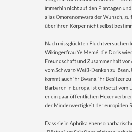
immerhin nicht auf den Plantagen und 
alias Omorenomwara der Wunsch, zu fli
über ihren Körper nicht selbst bestim
Nach missglückten Fluchtversuchen ler
Wikingerfrau Ye Memé, die Doris wied
Freundschaft und Zusammenhalt vor Au
vom Schwarz-Weiß-Denken zu lösen. U
kommt auch ihr Bwana, ihr Besitzer zu
Barbaren in Europa, ist entsetzt vo
er ein paar öffentlichen Hexenverbr
der Minderwertigkeit der europiden R
Dass sie in Aphrika ebenso barbarisch
„Rösten“ am Spieß praktizieren, schei