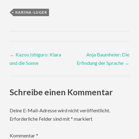
KARINA-LUGER
Post
←
Kazou Ishiguro: Klara
Anja Baumheier: Die
und die Sonne
Erfindung der Sprache
→
navigation
Schreibe einen Kommentar
Deine E-Mail-Adresse wird nicht veröffentlicht.
Erforderliche Felder sind mit
*
markiert
Kommentar
*