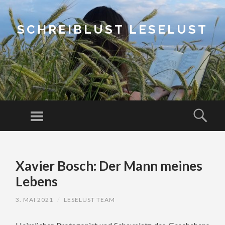
SCHREIBLUST LESELUST
Menu
Sear
SKIP
TO
Xavier Bosch: Der Mann meines
CONTENT
Lebens
3. MAI 2021
/
LESELUST TEAM