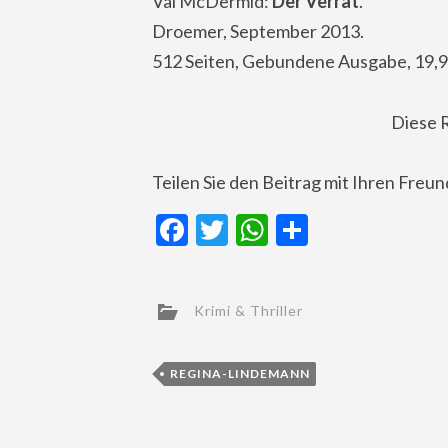
Val McDermid:
Der Verrat
.
Droemer, September 2013.
512 Seiten, Gebundene Ausgabe, 19,9
Diese 
Teilen Sie den Beitrag mit Ihren Freu
Facebook
Twitter
WhatsApp
Teilen
Krimi & Thriller
REGINA-LINDEMANN