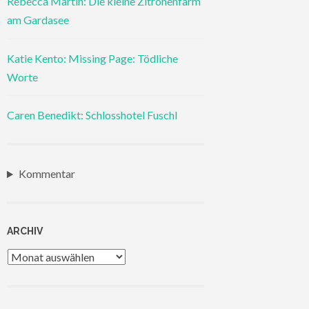
Rebecca Martin: Die kleine Zitronenfarm
am Gardasee
Katie Kento: Missing Page: Tödliche
Worte
Caren Benedikt: Schlosshotel Fuschl
Kommentar
ARCHIV
Archiv