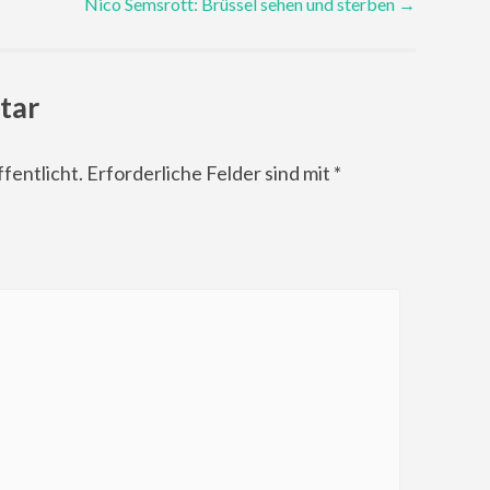
Nico Semsrott: Brüssel sehen und sterben
→
tar
fentlicht.
Erforderliche Felder sind mit
*