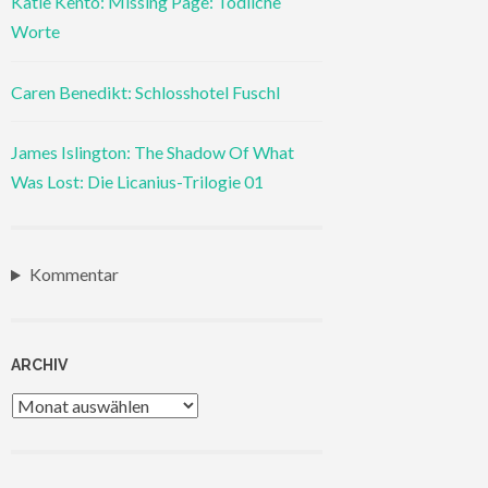
Katie Kento: Missing Page: Tödliche
Worte
Caren Benedikt: Schlosshotel Fuschl
James Islington: The Shadow Of What
Was Lost: Die Licanius-Trilogie 01
Kommentar
ARCHIV
Archiv