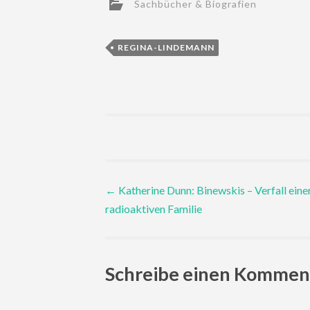
Sachbücher & Biografien
REGINA-LINDEMANN
Post
←
Katherine Dunn: Binewskis – Verfall eine
radioaktiven Familie
navigation
Schreibe einen Kommen