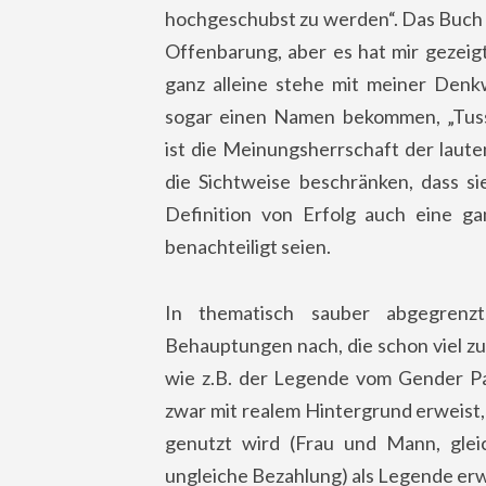
hochgeschubst zu werden“. Das Buch w
Offenbarung, aber es hat mir gezeigt
ganz alleine stehe mit meiner Denk
sogar einen Namen bekommen, „Tussi
ist die Meinungsherrschaft der laut
die Sichtweise beschränken, dass s
Definition von Erfolg auch eine gan
benachteiligt seien.
In thematisch sauber abgegrenz
Behauptungen nach, die schon viel zu
wie z.B. der Legende vom Gender Pay
zwar mit realem Hintergrund erweist, a
genutzt wird (Frau und Mann, gleic
ungleiche Bezahlung) als Legende erw