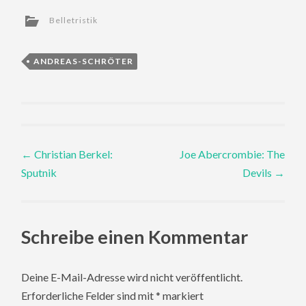
Belletristik
ANDREAS-SCHRÖTER
Post
←
Christian Berkel:
Joe Abercrombie: The
Sputnik
Devils
→
navigation
Schreibe einen Kommentar
Deine E-Mail-Adresse wird nicht veröffentlicht.
Erforderliche Felder sind mit
*
markiert