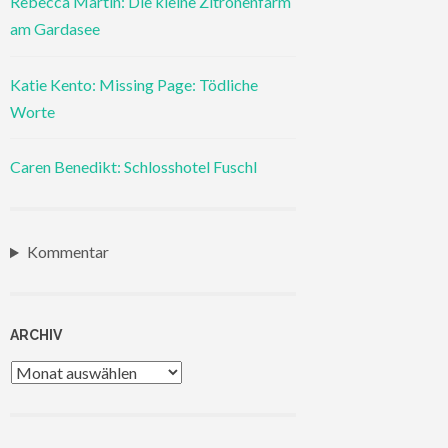
Rebecca Martin: Die kleine Zitronenfarm
am Gardasee
Katie Kento: Missing Page: Tödliche
Worte
Caren Benedikt: Schlosshotel Fuschl
Kommentar
ARCHIV
Archiv