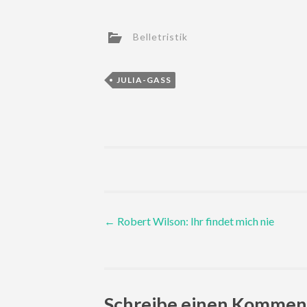
Belletristik
JULIA-GASS
Post
←
Robert Wilson: Ihr findet mich nie
navigation
Schreibe einen Kommen