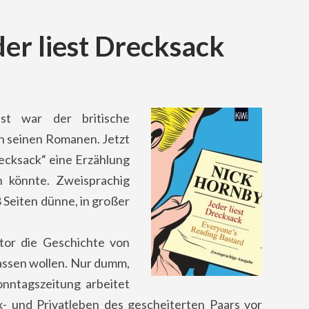
er liest Drecksack
st war der britische
n seinen Romanen. Jetzt
recksack“ eine Erzählung
in könnte. Zweisprachig
8 Seiten dünne, in großer
utor die Geschichte von
 lassen wollen. Nur dumm,
onntagszeitung arbeitet
x- und Privatleben des gescheiterten Paars vor