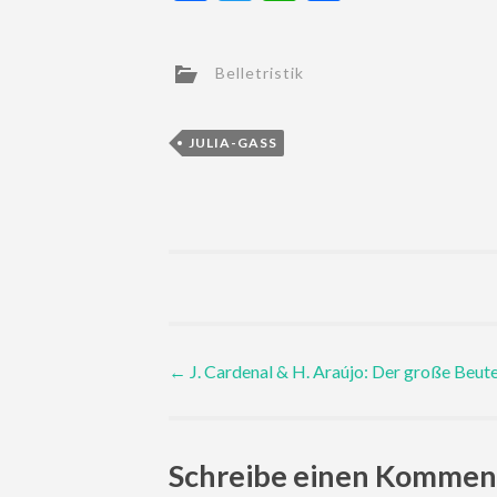
Belletristik
JULIA-GASS
Post
←
J. Cardenal & H. Araújo: Der große Beut
navigation
Schreibe einen Kommen