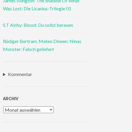
James Islington: The Shadow Of What
Was Lost: Die Licanius-Trilogie 01
S.T Abby: Blood: Du sollst bereuen
Rüdiger Bertram, Mateo Dineen: Ninas
Monster: Falsch geliefert
Kommentar
ARCHIV
Archiv