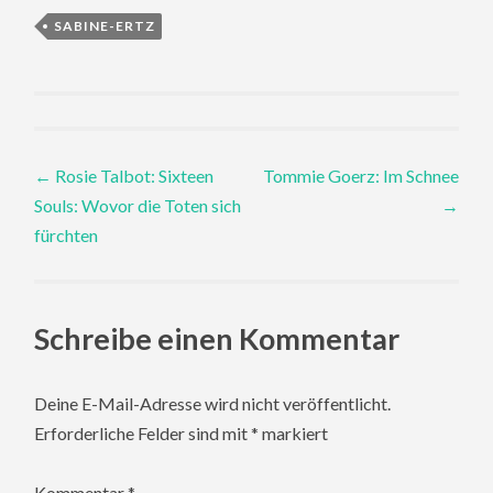
SABINE-ERTZ
Post
←
Rosie Talbot: Sixteen
Tommie Goerz: Im Schnee
Souls: Wovor die Toten sich
→
navigation
fürchten
Schreibe einen Kommentar
Deine E-Mail-Adresse wird nicht veröffentlicht.
Erforderliche Felder sind mit
*
markiert
Kommentar
*