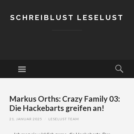
SCHREIBLUST LESELUST
Menu
Sear
SKIP
TO
Markus Orths: Crazy Family 03:
CONTENT
Die Hackebarts greifen an!
21. JANUAR 2025
/
LESELUST TEAM