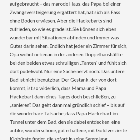
aufgebraucht – das marode Haus, das Papa bei einer
Zwangsversteigerung ergattert hat, hat sich als Fass
ohne Boden erwiesen. Aber die Hackebarts sind
zufrieden, so wie es grade ist. Sie können sich eben
wunderbar mit Situationen abfinden und immer was
Gutes darin sehen. Endlich hat jeder ein Zimmer für sich,
Opa wohnt nebenan in der anderen Doppelhaushälfte
bei den beiden etwas schrulligen „Tanten“ und fühlt sich
dort pudelwohl. Nur eine Sache nervt noch: Das untere
Bad ist nicht benutzbar. Der Gestank, der von dort
kommt, ist so widerlich, dass Mama und Papa
Hackebart dann eines Tages doch beschließen, zu
„sanieren“. Das geht dann mal gründlich schief – bis auf
die wunderbare Tatsache, dass Papa Hackebart im
Tunnel unter dem Bad, den sie dabei entdecken, eine
antike, wunderschöne, gut erhaltene, mit Gold verzierte
Klobürste findet, die sofort in seine Sammlung