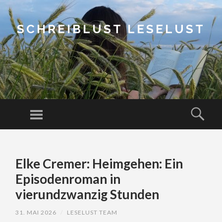
SCHREIBLUST LESELUST
Menu
Sear
SKIP
TO
Elke Cremer: Heimgehen: Ein
CONTENT
Episodenroman in
vierundzwanzig Stunden
31. MAI 2026
/
LESELUST TEAM