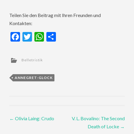
Teilen Sie den Beitrag mit Ihren Freunden und
Kontakten:
Facebook
Twitter
WhatsApp
Teilen
Belletristik
ANNEGRET-GLOCK
Post
←
Olivia Laing: Crudo
V. L. Bovalino: The Second
Death of Locke
→
navigation