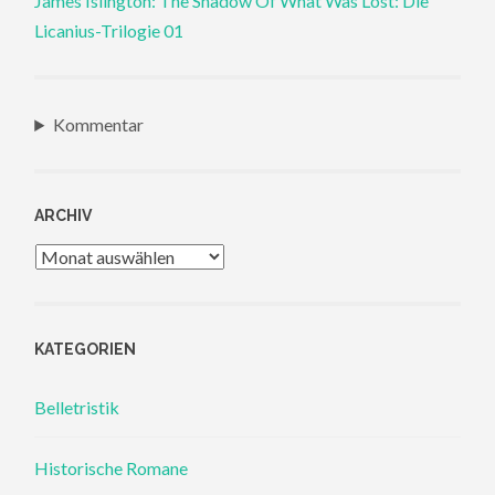
James Islington: The Shadow Of What Was Lost: Die
Licanius-Trilogie 01
Kommentar
ARCHIV
Archiv
KATEGORIEN
Belletristik
Historische Romane