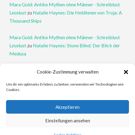
Mara Gold: Antike Mythen ohne Männer - Schreiblust
Leselust
zu
Natalie Haynes: Die Heldinnen von Troja: A
Thousand Ships
Mara Gold: Antike Mythen ohne Männer - Schreiblust
Leselust
zu
Natalie Haynes: Stone Blind: Der Blick der
Medusa
Philippa Perry: Die Therapeutin und ihre Mörder: Dr. Pat
Cookie-Zustimmung verwalten
Philipps und der tote Klient - Schreiblust Leselust
zu
Um dir ein optimales Erlebnis zu bieten, verwenden wir Technologien wie
Philippa Perry: Das Buch, von dem du dir wünschst, deine
Cookies.
Eltern hätten es gelesen
Akzeptieren
Elena Ferrante: An den Rändern - Schreiblust Leselust
zu
Elena Ferrante: Die Geschichte des verlorenen Kindes
Einstellungen ansehen
Cookie-Richtlinie