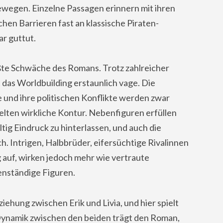
wegen. Einzelne Passagen erinnern mit ihren
hen Barrieren fast an klassische Piraten-
r guttut.
rößte Schwäche des Romans. Trotz zahlreicher
das Worldbuilding erstaunlich vage. Die
 und ihre politischen Konflikte werden zwar
lten wirkliche Kontur. Nebenfiguren erfüllen
tig Eindruck zu hinterlassen, und auch die
. Intrigen, Halbbrüder, eifersüchtige Rivalinnen
 auf, wirken jedoch mehr wie vertraute
enständige Figuren.
iehung zwischen Erik und Livia, und hier spielt
Dynamik zwischen den beiden trägt den Roman,