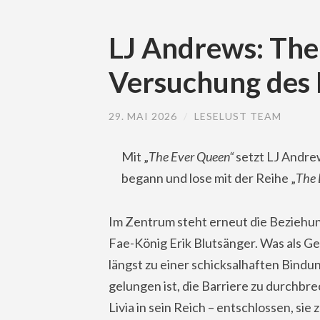
LJ Andrews: The
Versuchung des
29. MAI 2026
/
LESELUST TEAM
Mit „
The Ever Queen“
setzt LJ Andrew
begann und lose mit der Reihe „
The 
Im Zentrum steht erneut die Beziehun
Fae-König Erik Blutsänger. Was als G
längst zu einer schicksalhaften Bin
gelungen ist, die Barriere zu durchbre
Livia in sein Reich – entschlossen, si