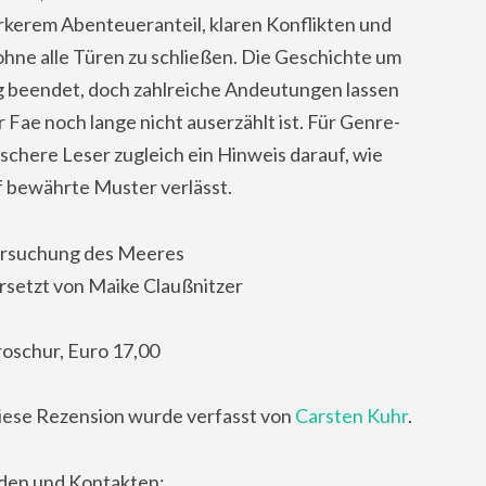
ärkerem Abenteueranteil, klaren Konflikten und
 ohne alle Türen zu schließen. Die Geschichte um
ig beendet, doch zahlreiche Andeutungen lassen
 Fae noch lange nicht auserzählt ist. Für Genre-
tischere Leser zugleich ein Hinweis darauf, wie
f bewährte Muster verlässt.
ersuchung des Meeres
rsetzt von Maike Claußnitzer
roschur, Euro 17,00
iese Rezension wurde verfasst von
Carsten Kuhr
.
nden und Kontakten: