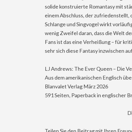
solide konstruierte Romantasy mit st
einem Abschluss, der zufriedenstellt,
Schlange und Singvogel wirkt vorläuf
wenig Zweifel daran, dass die Welt der
Fans ist das eine Verheißung – für kri
sehr sich diese Fantasy inzwischen au
LJ Andrews: The Ever Queen – Die V
Aus dem amerikanischen Englisch übe
Blanvalet Verlag März 2026
591 Seiten, Paperback in englischer B
D
Teilen Sie den Beitrag mit Ihren Freu