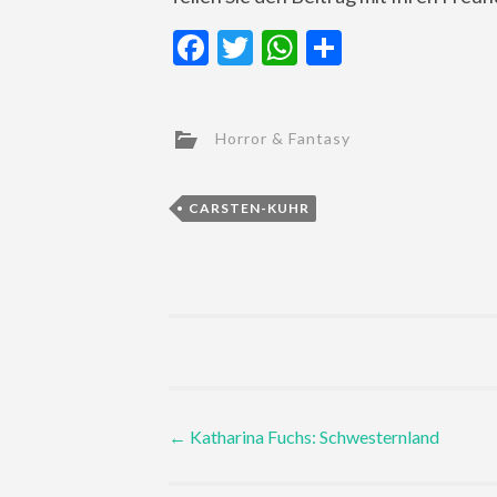
Facebook
Twitter
WhatsApp
Teilen
Horror & Fantasy
CARSTEN-KUHR
Post
←
Katharina Fuchs: Schwesternland
navigation