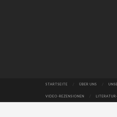
STARTSEITE
ÜBER UNS
UNS
SKIP
TO
VIDEO-REZENSIONEN
LITERATUR
CONTENT