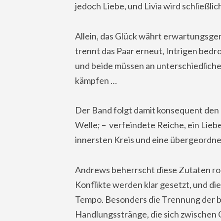
jedoch Liebe, und Livia wird schließl
Allein, das Glück währt erwartungsge
trennt das Paar erneut, Intrigen bedr
und beide müssen an unterschiedlich
kämpfen …
Der Band folgt damit konsequent den
Welle; – verfeindete Reiche, ein Lie
innersten Kreis und eine übergeordne
Andrews beherrscht diese Zutaten rou
Konflikte werden klar gesetzt, und d
Tempo. Besonders die Trennung der be
Handlungsstränge, die sich zwischen 