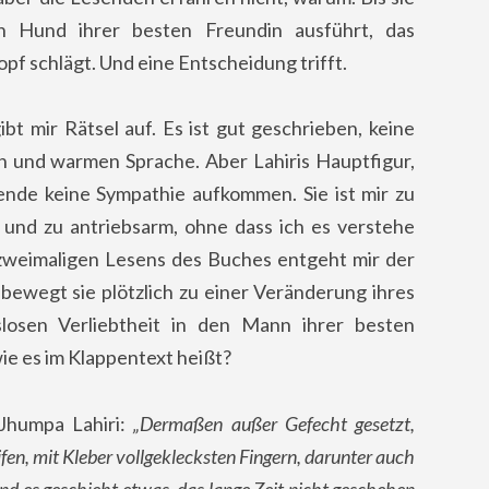
n Hund ihrer besten Freundin ausführt, das
pf schlägt. Und eine Entscheidung trifft.
bt mir Rätsel auf. Es ist gut geschrieben, keine
en und warmen Sprache. Aber Lahiris Hauptfigur,
sende keine Sympathie aufkommen. Sie ist mir zu
n und zu antriebsarm, ohne dass ich es verstehe
 zweimaligen Lesens des Buches entgeht mir der
ewegt sie plötzlich zu einer Veränderung ihres
losen Verliebtheit in den Mann ihrer besten
ie es im Klappentext heißt?
Jhumpa Lahiri:
„Dermaßen außer Gefecht gesetzt,
ifen, mit Kleber vollgeklecksten Fingern, darunter auch
nd es geschieht etwas, das lange Zeit nicht geschehen