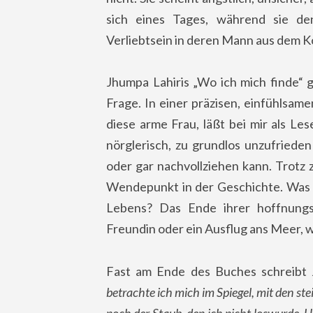
sich eines Tages, während sie de
Verliebtsein in deren Mann aus dem Ko
Jhumpa Lahiris „Wo ich mich finde“ gi
Frage. In einer präzisen, einfühlsam
diese arme Frau, läßt bei mir als Le
nörglerisch, zu grundlos unzufriede
oder gar nachvollziehen kann. Trotz
Wendepunkt in der Geschichte. Was b
Lebens? Das Ende ihrer hoffnungs
Freundin oder ein Ausflug ans Meer, w
Fast am Ende des Buches schreibt 
betrachte ich mich im Spiegel, mit den ste
noch der Staub, den ich nicht loswurde. U