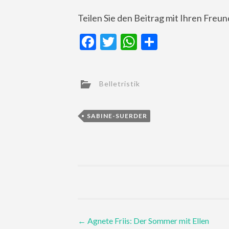
Teilen Sie den Beitrag mit Ihren Freu
Facebook
Twitter
WhatsApp
Teilen
Belletristik
SABINE-SUERDER
Post
←
Agnete Friis: Der Sommer mit Ellen