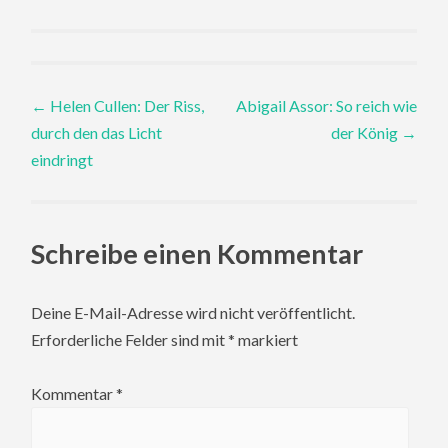
Post
←
Helen Cullen: Der Riss,
Abigail Assor: So reich wie
durch den das Licht
der König
→
navigation
eindringt
Schreibe einen Kommentar
Deine E-Mail-Adresse wird nicht veröffentlicht.
Erforderliche Felder sind mit
*
markiert
Kommentar
*