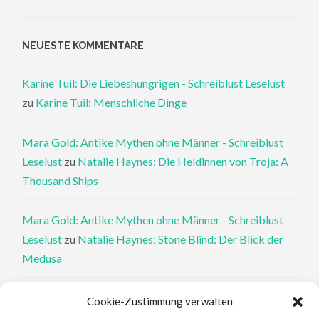
NEUESTE KOMMENTARE
Karine Tuil: Die Liebeshungrigen - Schreiblust Leselust
zu
Karine Tuil: Menschliche Dinge
Mara Gold: Antike Mythen ohne Männer - Schreiblust
Leselust
zu
Natalie Haynes: Die Heldinnen von Troja: A
Thousand Ships
Mara Gold: Antike Mythen ohne Männer - Schreiblust
Leselust
zu
Natalie Haynes: Stone Blind: Der Blick der
Medusa
Philippa Perry: Die Therapeutin und ihre Mörder: Dr. Pat
Cookie-Zustimmung verwalten
Philipps und der tote Klient - Schreiblust Leselust
zu