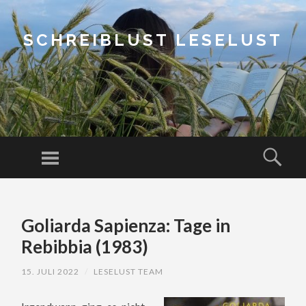
SCHREIBLUST LESELUST
Menu
Sear
SKIP
TO
Goliarda Sapienza: Tage in
CONTENT
Rebibbia (1983)
15. JULI 2022
/
LESELUST TEAM