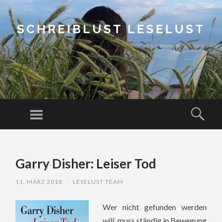
SCHREIBLUST LESELUST
Menu
Sear
SKIP
TO
Garry Disher: Leiser Tod
CONTENT
11. MÄRZ 2018
/
LESELUST TEAM
Wer nicht gefunden werden
will, muss ständig in Bewegung