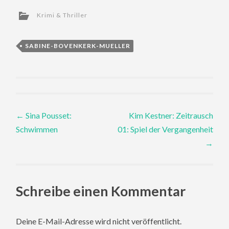
Krimi & Thriller
SABINE-BOVENKERK-MUELLER
Post
←
Sina Pousset:
Kim Kestner: Zeitrausch
Schwimmen
01: Spiel der Vergangenheit
navigation
→
Schreibe einen Kommentar
Deine E-Mail-Adresse wird nicht veröffentlicht.