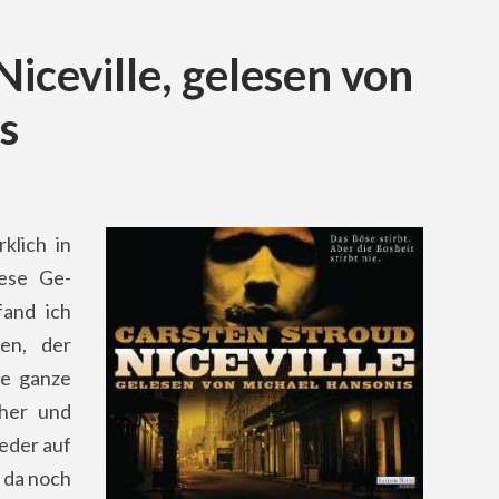
Niceville, gelesen von
s
klich in
ese Ge-
fand ich
en, der
ie ganze
rher und
ieder auf
 da noch