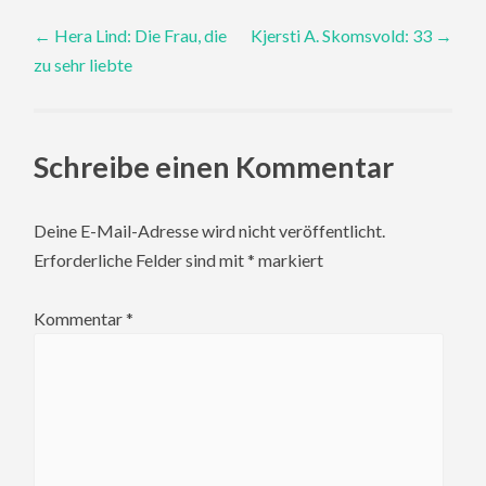
Post
←
Hera Lind: Die Frau, die
Kjersti A. Skomsvold: 33
→
zu sehr liebte
navigation
Schreibe einen Kommentar
Deine E-Mail-Adresse wird nicht veröffentlicht.
Erforderliche Felder sind mit
*
markiert
Kommentar
*