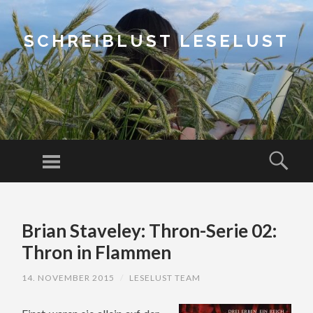
SCHREIBLUST LESELUST
Menu
Sear
SKIP
TO
Brian Staveley: Thron-Serie 02:
CONTENT
Thron in Flammen
14. NOVEMBER 2015
/
LESELUST TEAM