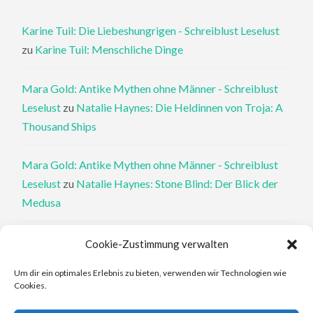
Karine Tuil: Die Liebeshungrigen - Schreiblust Leselust
zu
Karine Tuil: Menschliche Dinge
Mara Gold: Antike Mythen ohne Männer - Schreiblust
Leselust
zu
Natalie Haynes: Die Heldinnen von Troja: A
Thousand Ships
Mara Gold: Antike Mythen ohne Männer - Schreiblust
Leselust
zu
Natalie Haynes: Stone Blind: Der Blick der
Medusa
Philippa Perry: Die Therapeutin und ihre Mörder: Dr. Pat
Cookie-Zustimmung verwalten
Philipps und der tote Klient - Schreiblust Leselust
zu
Um dir ein optimales Erlebnis zu bieten, verwenden wir Technologien wie
Philippa Perry: Das Buch, von dem du dir wünschst, deine
Cookies.
Eltern hätten es gelesen